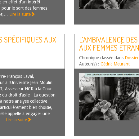
 en effet d’un intérêt
t pour le sort des femmes
es,…
Lire la suite
 SPÉCIFIQUES AUX
L’AMBIVALENCE DES
AUX FEMMES ÉTRA
Chronique classée dans
Dossier
Auteur(s) :
Cédric Meurant
re-François Laval,
ur à l’Université Jean Moulin
II, Assesseur HCR à la Cour
e du droit d’asile La question
à notre analyse collective
articulièrement bien choisie,
’elle appelle à engager une
on…
Lire la suite