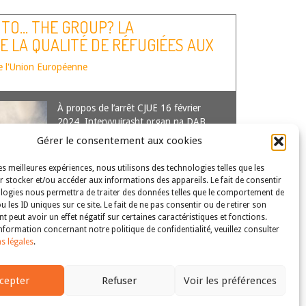
 TO… THE GROUP? LA
 LA QUALITÉ DE RÉFUGIÉES AUX
QUE TELLES »
e l'Union Européenne
À propos de l’arrêt CJUE 16 février
2024, Intervyuirasht organ na DAB
pri MS (Femmes victimes de violences
Gérer le consentement aux cookies
domestiques), aff. C-621/21. Sam
Chollet est doctorant en droit public
les meilleures expériences, nous utilisons des technologies telles que les
au sein de l’Université Paris-Saclay,
 stocker et/ou accéder aux informations des appareils. Le fait de consentir
rattaché au Centre de recherches
logies nous permettra de traiter des données telles que le comportement de
Versailles Institutions…
Lire la suite
u les ID uniques sur ce site. Le fait de ne pas consentir ou de retirer son
 peut avoir un effet négatif sur certaines caractéristiques et fonctions.
nformation concernant notre politique de confidentialité, veuillez consulter
s légales
.
s droits et libertés fondamentaux
| Tous droits réservés
cepter
Refuser
Voir les préférences
|
mentions légales