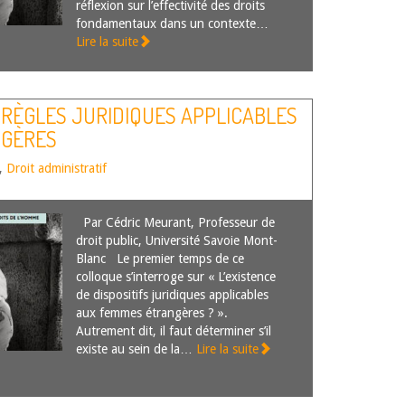
réflexion sur l’effectivité des droits
fondamentaux dans un contexte…
Lire la suite
 RÈGLES JURIDIQUES APPLICABLES
NGÈRES
,
Droit administratif
Par Cédric Meurant, Professeur de
droit public, Université Savoie Mont-
Blanc Le premier temps de ce
colloque s’interroge sur « L’existence
de dispositifs juridiques applicables
aux femmes étrangères ? ».
Autrement dit, il faut déterminer s’il
existe au sein de la…
Lire la suite