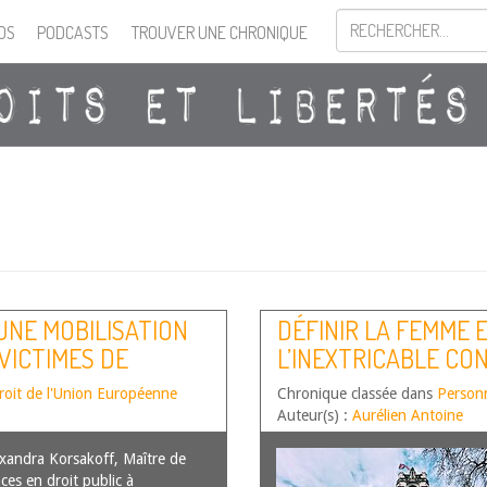
OS
PODCASTS
TROUVER UNE CHRONIQUE
 UNE MOBILISATION
DÉFINIR LA FEMME E
VICTIMES DE
L’INEXTRICABLE CO
SCOTLAND »
roit de l'Union Européenne
Chronique classée dans
Personn
Auteur(s) :
Aurélien Antoine
andra Korsakoff, Maître de
ces en droit public à