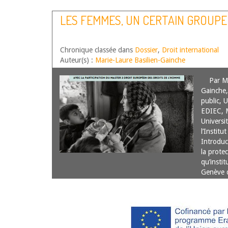
LES FEMMES, UN CERTAIN GROUPE 
Chronique classée dans
Dossier
,
Droit international
Auteur(s) :
Marie-Laure Basilien-Gainche
Par Mar
Gainche,
public, 
EDIEC, M
Universi
l’Instit
Introduc
la protec
qu’insti
Genève