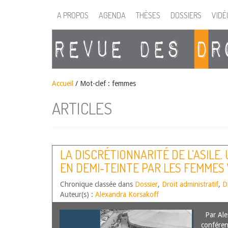
A PROPOS
AGENDA
THÈSES
DOSSIERS
VIDÉ
Accueil
/
Mot-clef : femmes
ARTICLES
LA DISCRÉTIONNARITÉ DE L’ASILE.
EN DEMI-TEINTE PAR LES FEMMES 
VIOLENCES SEXISTES
Chronique classée dans
Dossier
,
Droit administratif
,
D
Auteur(s) :
Alexandra Korsakoff
Par Alex
conféren