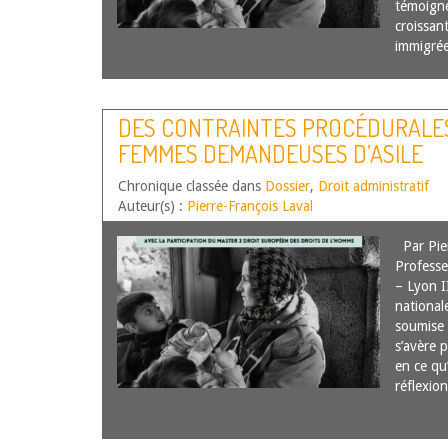
témoigne
croissan
immigré
DES CONTRAINTES PROCÉDURALES
FEMMES DEMANDEUSES D’ASILE
Chronique classée dans
Dossier
,
Droit administratif
Auteur(s) :
Pierre-François Laval
Par Pier
Professe
– Lyon I
national
soumise 
s’avère p
en ce qu
réflexi