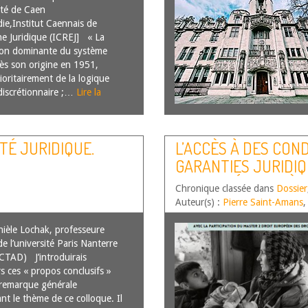
sité de Caen
e,Institut Caennais de
e Juridique (ICREJ] « La
ion dominante du système
dès son origine en 1951,
ioritairement de la logique
 discrétionnaire ;…
Lire la
TÉ JURIDIQUE.
L’ACCÈS À DES COND
GARANTIES JURIDIQ
FEMMES ÉTRANGÈRE
Chronique classée dans
Dossier
Auteur(s) :
Pierre Saint-Amans
èle Lochak, professeure
e l’université Paris Nanterre
CTAD) J’introduirais
rs ces « propos conclusifs »
remarque générale
nt le thème de ce colloque. Il