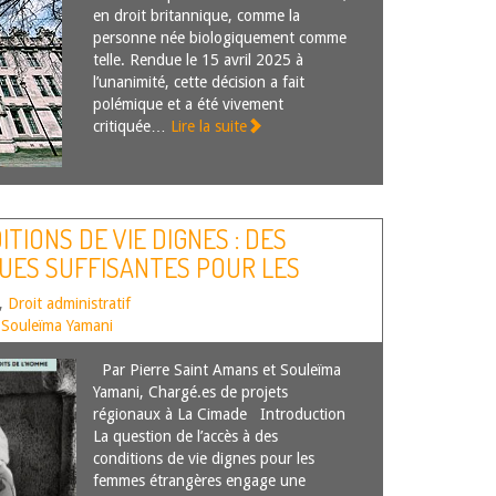
en droit britannique, comme la
personne née biologiquement comme
telle. Rendue le 15 avril 2025 à
l’unanimité, cette décision a fait
polémique et a été vivement
critiquée…
Lire la suite
ITIONS DE VIE DIGNES : DES
UES SUFFISANTES POUR LES
S ?
,
Droit administratif
,
Souleïma Yamani
Par Pierre Saint Amans et Souleïma
Yamani, Chargé.es de projets
régionaux à La Cimade Introduction
La question de l’accès à des
conditions de vie dignes pour les
femmes étrangères engage une