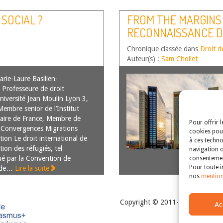
SOCIAL ?
FROM THE MARGINS
RECONNAISSANCE DE
FEMMES « EN TANT 
Chronique classée dans
Droit d
Auteur(s) :
Sam Chollet
ie-Laure Basilien-
 Professeure de droit
Université Jean Moulin Lyon 3,
embre senior de l’Institut
taire de France, Membre de
Pour offrir 
ut Convergences Migrations
cookies pour
tion Le droit international de
à ces techno
tion des réfugiés, tel
navigation o
tué par la Convention de
consentement
Pour toute i
 de…
Lire la suite
nos
mention
Copyright © 2011-2026
Revue de
Ac