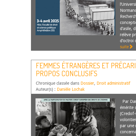
l’Univer
Normandi
Recherch
concept
d’asile, 
relève pr
d’octroi
suite
FEMMES ÉTRANGÈRES ET PRÉCARI
PROPOS CONCLUSIFS
Chronique classée dans
Dossier
,
Droit administratif
Auteur(s) :
Danièle Lochak
Par Dani
émérite d
(Credof-
volontie
par une 
concerna