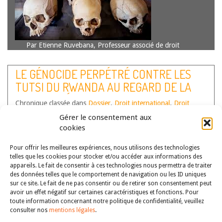
Par Etienne Ruvebana, Professeur associé de droit
international public à l’Université du Rwanda
Introduction Les concepts de prévention et celui de
LE GÉNOCIDE PERPÉTRÉ CONTRE LES
répression du crime de génocide ont fait (et continuent à
TUTSI DU RWANDA AU REGARD DE LA
faire) l’objet de discussion comme un…
Lire la suite
JUSTICE PÉNALE INTERNATIONALE
Chronique classée dans
Dossier
,
Droit international
,
Droit
(1990-2024) : UNE CONFRONTATION
pénal
,
Non classé
Gérer le consentement aux
NÉCESSAIRE, DES QUESTIONS
Auteur(s) :
Vincent Duclert
cookies
ESSENTIELLES
Pour offrir les meilleures expériences, nous utilisons des technologies
telles que les cookies pour stocker et/ou accéder aux informations des
appareils. Le fait de consentir à ces technologies nous permettra de traiter
des données telles que le comportement de navigation ou les ID uniques
sur ce site. Le fait de ne pas consentir ou de retirer son consentement peut
avoir un effet négatif sur certaines caractéristiques et fonctions. Pour
toute information concernant notre politique de confidentialité, veuillez
consulter nos
mentions légales
.