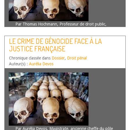
Par Thomas Hochmann, Professeur de droit public,
Université Paris Nanterre (CTAD), Institut Universitaire de
France Des dispositions juridiques variées ont été
LE CRIME DE GÉNOCIDE FACE À LA
adoptées au Rwanda pour réprimer le négationnisme et
JUSTICE FRANÇAISE
certains autres propos relatifs au génocide. Les
développements qui…
Lire la suite
Chronique classée dans
Dossier
,
Droit pénal
Auteur(s) :
Aurélia Devos
Par Aurélia Devos, Magistrate, ancienne cheffe du pôle