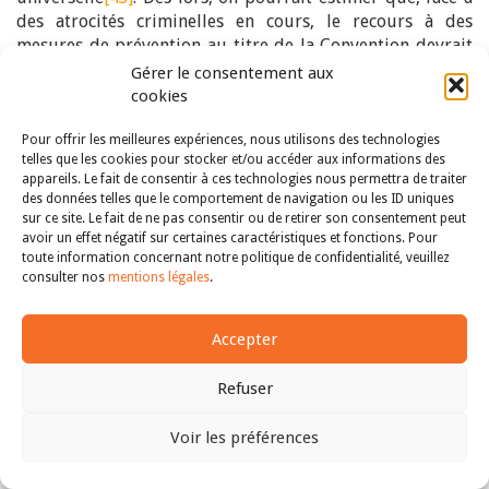
des atrocités criminelles en cours, le recours à des
mesures de prévention au titre de la Convention devrait
s’inscrire dans un processus multilatéral pour lequel les
Gérer le consentement aux
instances onusiennes offrent des outils d’analyse
cookies
pertinents. A défaut, l’action unilatérale d’un Etat à
l’égard d’un autre Etat accusé de génocide devrait
Pour offrir les meilleures expériences, nous utilisons des technologies
telles que les cookies pour stocker et/ou accéder aux informations des
s’appuyer sur des éléments de preuve solides, à
appareils. Le fait de consentir à ces technologies nous permettra de traiter
soumettre et à discuter dans les instances onusiennes.
des données telles que le comportement de navigation ou les ID uniques
sur ce site. Le fait de ne pas consentir ou de retirer son consentement peut
Parallèlement, des précisions importantes ont été
avoir un effet négatif sur certaines caractéristiques et fonctions. Pour
apportées par la Cour internationale Justice à propos de
toute information concernant notre politique de confidentialité, veuillez
la responsabilité encourue par les Etats parties à la
consulter nos
mentions légales
.
Convention au titre de leur obligation de prévenir le
génocide. Dans son arrêt de 2007, la Cour a condamné la
Accepter
RFY pour avoir violé cette obligation dans le contexte du
génocide commis à Srebrenica en juillet 1995, en raison
Refuser
de sa complète inaction alors qu’elle disposait d’un
« indéniable pouvoir d’influence » sur les forces armées
Voir les préférences
des Serbes de Bosnie et pouvait à tout le moins
soupçonner le massacre à venir
[44]
. A cette occasion elle a
Haut
indiqué que l’obligation de prévention au sens de la