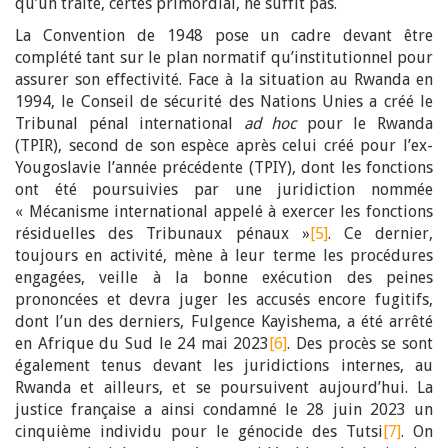
qu’un traité, certes primordial, ne suffit pas.
La Convention de 1948 pose un cadre devant être
complété tant sur le plan normatif qu’institutionnel pour
assurer son effectivité. Face à la situation au Rwanda en
1994, le Conseil de sécurité des Nations Unies a créé le
Tribunal pénal international
ad hoc
pour le Rwanda
(TPIR), second de son espèce après celui créé pour l’ex-
Yougoslavie l’année précédente (TPIY), dont les fonctions
ont été poursuivies par une juridiction nommée
« Mécanisme international appelé à exercer les fonctions
résiduelles des Tribunaux pénaux »
[5]
. Ce dernier,
toujours en activité, mène à leur terme les procédures
engagées, veille à la bonne exécution des peines
prononcées et devra juger les accusés encore fugitifs,
dont l’un des derniers, Fulgence Kayishema, a été arrêté
en Afrique du Sud le 24 mai 2023
[6]
. Des procès se sont
également tenus devant les juridictions internes, au
Rwanda et ailleurs, et se poursuivent aujourd’hui. La
justice française a ainsi condamné le 28 juin 2023 un
cinquième individu pour le génocide des Tutsi
[7]
. On