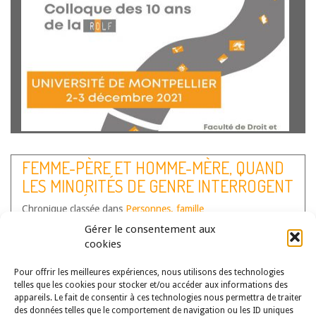
Par Olivia Bui-Xuan, Professeure de droit public, CRLD,
Université Paris-Saclay (Univ Evry) Les identités de genre
FEMME-PÈRE ET HOMME-MÈRE, QUAND
sont au cœur de l’actualité, y compris juridique : en 2020,
LES MINORITÉS DE GENRE INTERROGENT
la France s’est dotée d’une politique publique ambitieuse
consacrée aux LGBT+, à…
Lire la suite
NOS CATÉGORIES JURIDIQUES
Chronique classée dans
Personnes, famille
Auteur(s) :
Benjamin Moron-Puech
Gérer le consentement aux
cookies
Pour offrir les meilleures expériences, nous utilisons des technologies
telles que les cookies pour stocker et/ou accéder aux informations des
appareils. Le fait de consentir à ces technologies nous permettra de traiter
des données telles que le comportement de navigation ou les ID uniques