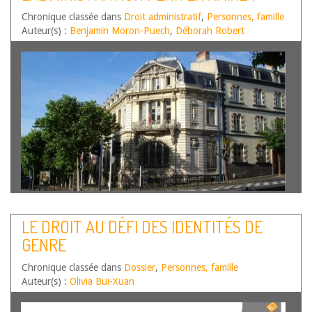
interroge la possibilité…
Lire la suite
NOTE SOUS TA CLERMONT-FERRAND, 26
Chronique classée dans
Droit administratif
,
Personnes, famille
NOV. 2021, N°2102482
Auteur(s) :
Benjamin Moron-Puech
,
Déborah Robert
Par Déborah Robert, Dipômée du master Droit des
collectivités territoriales de l’Université Toulouse 1 Capitole
LE DROIT AU DÉFI DES IDENTITÉS DE
et Benjamin Moron-puech, Professeur à l’université
GENRE
Lumière Lyon 2 (CERCRID et Transversales) et chercheur
associé au Laboratoire de sociologie juridique de
Chronique classée dans
l’Université Paris-Panthéon-Assas …
Dossier
,
Personnes, famille
Lire la suite
Auteur(s) :
Olivia Bui-Xuan