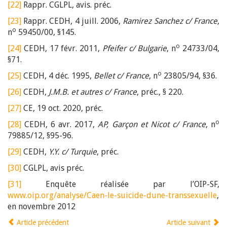
[22]
Rappr. CGLPL, avis. préc.
[23]
Rappr. CEDH, 4 juill. 2006,
Ramirez Sanchez c/ France
,
o
n
59450/00, §145.
o
[24]
CEDH, 17 févr. 2011,
Pfeifer c/ Bulgarie
, n
24733/04,
§71.
o
[25]
CEDH, 4 déc. 1995,
Bellet c/ France
, n
23805/94, §36.
[26]
CEDH,
J.M.B. et autres c/ France
, préc., § 220.
[27]
CE, 19 oct. 2020, préc.
o
[28]
CEDH, 6 avr. 2017,
AP,
Garçon et Nicot c/ France
, n
79885/12, §95-96.
[29]
CEDH,
Y.Y. c/ Turquie
, préc.
[30]
CGLPL, avis préc.
[31]
Enquête réalisée par l’OIP-SF,
www.oip.org/analyse/Caen-le-suicide-dune-transsexuelle
,
en novembre 2012
Article précédent
Article suivant