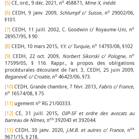
o
[5]
CE, ord., 9 déc. 2021, n
458871,
Mme X
,
inédit
.
o
[6]
CEDH, 9 janv. 2009,
Schlumpf c/ Suisse,
n
29002/06,
§101.
o
[7]
CEDH, 11 juill. 2002, C. Goodwin c/ Royaume-Uni, n
28957/95, § 90
o
[8]
CEDH, 10 mars 2015,
Y.Y. c/ Turquie
, n
14793/08, §102
o
[9]
CEDH, 22 oct. 2009,
Norbert Sikorski c/ Pologne
, n
17599/05, § 116. Rappr., à propos des obligations
procédurales découlant de l’art. 3, CEDH, 25 juin 2009,
o
Beganović c/ Croatie
, n
46423/06, §73.
[10]
CEDH, Grande chambre, 7 févr. 2013,
Fabris c/ France
,
o
n
16574/08, § 75
o
[11]
ugement n
RG 21/00333.
[12]
CE, 31 juill. 2015,
OIP-SF et ordre des avocats au
os
barreau de Nîmes
, n
392043 et 392044.
os
[13]
CEDH, 30 janv. 2020,
J.M.B. et autres c/ France
, n
9671/15, § 218.