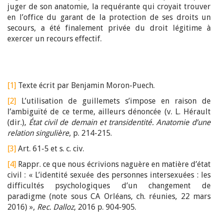
juger de son anatomie, la requérante qui croyait trouver
en l’office du garant de la protection de ses droits un
secours, a été finalement privée du droit légitime à
exercer un recours effectif.
[1]
Texte écrit par Benjamin Moron-Puech.
[2]
L’utilisation de guillemets s’impose en raison de
l’ambiguïté de ce terme, ailleurs dénoncée (v. L. Hérault
(dir.),
État civil de demain et transidentité. Anatomie d’une
relation singulière
, p. 214-215.
[3]
Art. 61-5 et s. c. civ.
[4]
Rappr. ce que nous écrivions naguère en matière d’état
civil : « L’identité sexuée des personnes intersexuées : les
difficultés psychologiques d’un changement de
paradigme (note sous CA Orléans, ch. réunies, 22 mars
2016) »,
Rec.
Dalloz
, 2016 p. 904-905.