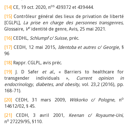
os
[14]
CE, 19 oct. 2020, n
439372 et 439444.
[15]
Contrôleur général des lieux de privation de liberté
[CGLPL],
La prise en charge des personnes transgenres
,
o
Glossaire,
V
identité de genre, Avis, 25 mai 2021.
[16]
CEDHL,
Schlumpf c/ Suisse
, préc.
[17]
CEDH, 12 mai 2015,
Identoba et autres c/ Georgie
, §
96
[18]
Rappr. CGLPL, avis préc.
[19]
J. D Safer
et al.
, « Barriers to healthcare for
transgender individuals »,
Current opinion in
endocrinology, diabetes, and obesity
, vol. 23,2 (2016), pp.
168-71).
o
[20]
CEDH, 31 mars 2009,
Witkorko c/ Pologne
, n
14612/02, § 45.
[21]
CEDH, 3 avril 2001,
Keenan c/ Royaume-Uni
,
o
n
27229/95, §110.