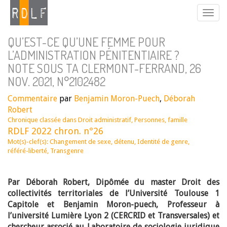
QU’EST-CE QU’UNE FEMME POUR
L’ADMINISTRATION PÉNITENTIAIRE ?
NOTE SOUS TA CLERMONT-FERRAND, 26
NOV. 2021, N°2102482
Commentaire
par
Benjamin Moron-Puech
,
Déborah
Robert
Chronique classée dans
Droit administratif
,
Personnes, famille
RDLF 2022 chron. n°26
Mot(s)-clef(s):
Changement de sexe
,
détenu
,
Identité de genre
,
référé-liberté
,
Transgenre
Par Déborah Robert, Dipômée du master Droit des
collectivités territoriales de l’Université Toulouse 1
Capitole et Benjamin Moron-puech, Professeur à
l’université Lumière Lyon 2 (CERCRID et Transversales) et
chercheur associé au Laboratoire de sociologie juridique