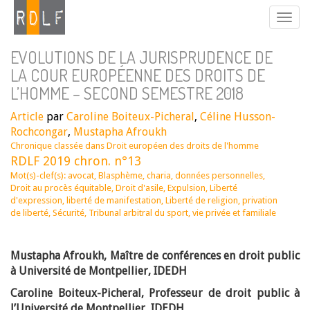
EVOLUTIONS DE LA JURISPRUDENCE DE
LA COUR EUROPÉENNE DES DROITS DE
L’HOMME – SECOND SEMESTRE 2018
Article
par
Caroline Boiteux-Picheral
,
Céline Husson-
Rochcongar
,
Mustapha Afroukh
Chronique classée dans
Droit européen des droits de l'homme
RDLF 2019 chron. n°13
Mot(s)-clef(s):
avocat
,
Blasphème
,
charia
,
données personnelles
,
Droit au procès équitable
,
Droit d'asile
,
Expulsion
,
Liberté
d'expression
,
liberté de manifestation
,
Liberté de religion
,
privation
de liberté
,
Sécurité
,
Tribunal arbitral du sport
,
vie privée et familiale
Mustapha Afroukh, Maître de conférences en droit public
à Université de Montpellier, IDEDH
Caroline Boiteux-Picheral, Professeur de droit public à
l’Université de Montpellier, IDEDH