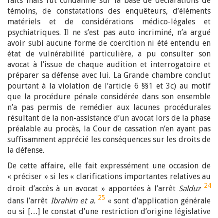
faits mais fut condamné sur la base de déclarations de
témoins, de constatations des enquêteurs, d’éléments
matériels et de considérations médico-légales et
psychiatriques. Il ne s’est pas auto incriminé, n’a argué
avoir subi aucune forme de coercition ni été entendu en
état de vulnérabilité particulière, a pu consulter son
avocat à l’issue de chaque audition et interrogatoire et
préparer sa défense avec lui. La Grande chambre conclut
pourtant à la violation de l’article 6 §§1 et 3c) au motif
que la procédure pénale considérée dans son ensemble
n’a pas permis de remédier aux lacunes procédurales
résultant de la non-assistance d’un avocat lors de la phase
préalable au procès, la Cour de cassation n’en ayant pas
suffisamment apprécié les conséquences sur les droits de
la défense.
De cette affaire, elle fait expressément une occasion de
« préciser » si les « clarifications importantes relatives au
24
droit d’accès à un avocat » apportées à l’arrêt
Salduz
25
dans l’arrêt
Ibrahim et a.
« sont d’application générale
ou si […] le constat d’une restriction d’origine législative