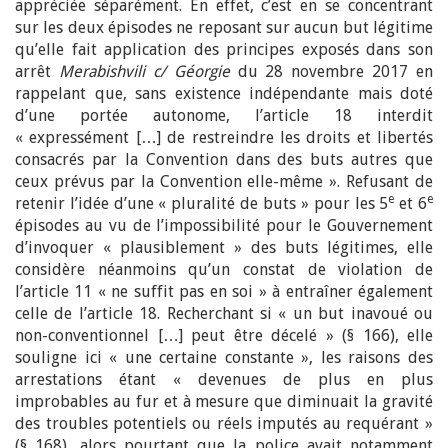
appréciée séparément. En effet, c’est en se concentrant
sur les deux épisodes ne reposant sur aucun but légitime
qu’elle fait application des principes exposés dans son
arrêt
Merabishvili c/ Géorgie
du 28 novembre 2017 en
rappelant que, sans existence indépendante mais doté
d’une portée autonome, l’article 18 interdit
« expressément […] de restreindre les droits et libertés
consacrés par la Convention dans des buts autres que
ceux prévus par la Convention elle-même ». Refusant de
e
e
retenir l’idée d’une « pluralité de buts » pour les 5
et 6
épisodes au vu de l’impossibilité pour le Gouvernement
d’invoquer « plausiblement » des buts légitimes, elle
considère néanmoins qu’un constat de violation de
l’article 11 « ne suffit pas en soi » à entraîner également
celle de l’article 18. Recherchant si « un but inavoué ou
non-conventionnel […] peut être décelé » (§ 166), elle
souligne ici « une certaine constante », les raisons des
arrestations étant « devenues de plus en plus
improbables au fur et à mesure que diminuait la gravité
des troubles potentiels ou réels imputés au requérant »
(§ 168), alors pourtant que la police avait notamment