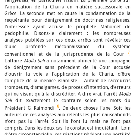
religieuses, en particulier l’islam. La première porte sur
l’application de la Charia en matière successorale en
Grèce. La seconde met en cause la condamnation de la
requérante pour dénigrement de doctrines religieuses,
l’intéressée ayant accusé le prophète Mahomet de
pédophilie. Disons-le clairement : les nombreuses
analyses publiées sur ces deux arrêts sont révélatrices
d’une profonde méconnaissance du système
7
conventionnel et de la jurisprudence de la Cour
.
L’affaire
Molla Sali
a notamment alimenté une campagne
de dénigrement sans précédent de la Cour accusée
d’ouvrir la voie à l’application de la Charia, d’être
complice de la menace islamiste… Autant de raccourcis
trompeurs, d’amalgames, de procès d’intention, d’erreurs
qui ne visent qu’à la discréditer. A dire vrai, l’arrêt
Molla
Sali
dit exactement le contraire selon les mots du
8
Président G. Raimondi
. De deux choses l’une. Soit les
auteurs de ces analyses aux relents les plus nauséabonds
n’ont pas lu l’arrêt. Soit ils l’ont lu mais ne l’ont pas
compris. Dans les deux cas, le constat est inquiétant. Loin
d’être circonstancielle, ces réactions révèlent une hostilité