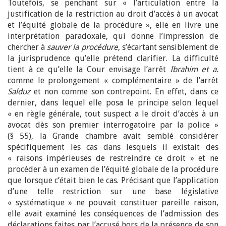
Toutefois, se penchant sur « l’articulation entre la
justification de la restriction au droit d’accès à un avocat
et l’équité globale de la procédure », elle en livre une
interprétation paradoxale, qui donne l’impression de
chercher à
sauver la procédure
, s’écartant sensiblement de
la jurisprudence qu’elle prétend clarifier. La difficulté
tient à ce qu’elle la Cour envisage l’arrêt
Ibrahim et a.
comme le prolongement « complémentaire » de l’arrêt
Salduz
et non comme son contrepoint. En effet, dans ce
dernier, dans lequel elle posa le principe selon lequel
« en règle générale, tout suspect a le droit d’accès à un
avocat dès son premier interrogatoire par la police »
(§ 55), la Grande chambre avait semblé considérer
spécifiquement les cas dans lesquels il existait des
« raisons impérieuses de restreindre ce droit » et ne
procéder à un examen de l’équité globale de la procédure
que lorsque c’était bien le cas. Précisant que l’application
d’une telle restriction sur une base législative
« systématique » ne pouvait constituer pareille raison,
elle avait examiné les conséquences de l’admission des
déclarations faites par l’accusé hors de la présence de son