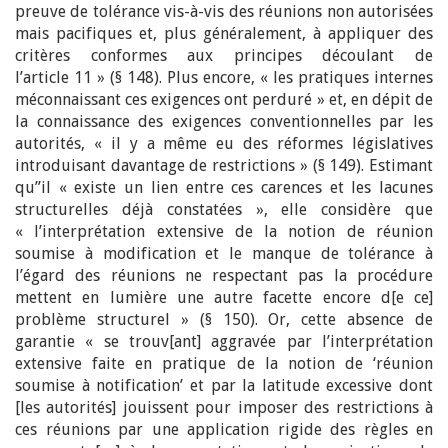
preuve de tolérance vis-à-vis des réunions non autorisées
mais pacifiques et, plus généralement, à appliquer des
critères conformes aux principes découlant de
l’article 11 » (§ 148). Plus encore, « les pratiques internes
méconnaissant ces exigences ont perduré » et, en dépit de
la connaissance des exigences conventionnelles par les
autorités, « il y a même eu des réformes législatives
introduisant davantage de restrictions » (§ 149). Estimant
qu’’il « existe un lien entre ces carences et les lacunes
structurelles déjà constatées », elle considère que
« l’interprétation extensive de la notion de réunion
soumise à modification et le manque de tolérance à
l’égard des réunions ne respectant pas la procédure
mettent en lumière une autre facette encore d[e ce]
problème structurel » (§ 150). Or, cette absence de
garantie « se trouv[ant] aggravée par l’interprétation
extensive faite en pratique de la notion de ‘réunion
soumise à notification’ et par la latitude excessive dont
[les autorités] jouissent pour imposer des restrictions à
ces réunions par une application rigide des règles en