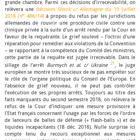
grande chambre. Parmi ces décisions d’irrecevabilité, on
relèvera une
décision
Storck c/ Allemagne
du 19 juillet
2018 (n° 486/14)
à propos du refus par les juridictions
allemandes de rouvrir une procédure civile contre une
clinique privée à la suite d’un arrêt rendu par la Cour en
faveur de la requérante. Le grief soulevé – l’octroi d’une
réparation pour remédier aux violations de la Convention
– se rapportant à la compétence du Comité des ministres,
cette partie de la requête est jugée irrecevable. Dans le
21
sillage de l’arrêt
Burmych et al. c/ Ukraine
, le juge
européen se montre très soucieux de ne pas empiéter sur
le rôle de l’organe politique du Conseil de l’Europe. En
l’absence de grief nouveau, il ne peut pas contrôler
l’exécution de ses propres arrêts. Toujours au titre des
faits marquants du second semestre 2018, on relèvera le
refus de la Cour d’indiquer une mesure provisoire à
l’Etat français concernant l’usage par les forces de l’ordre
de lanceurs de balles de défense (« flash-balls ») et de
liquides incapacitants (18 déc. 2018). Nulle surprise ici
compte tenu du recours exceptionnel aux mesures