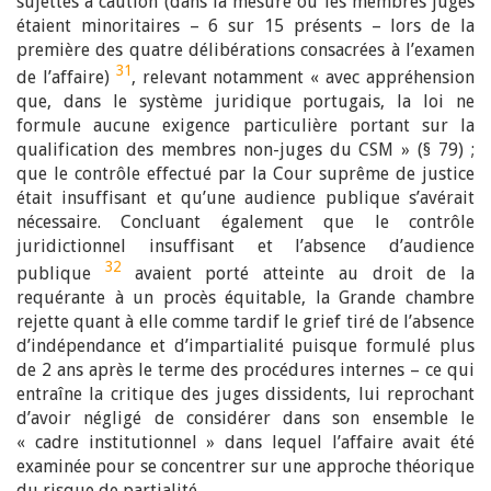
sujettes à caution (dans la mesure où les membres juges
étaient minoritaires – 6 sur 15 présents – lors de la
première des quatre délibérations consacrées à l’examen
31
de l’affaire)
, relevant notamment « avec appréhension
que, dans le système juridique portugais, la loi ne
formule aucune exigence particulière portant sur la
qualification des membres non-juges du CSM » (§ 79) ;
que le contrôle effectué par la Cour suprême de justice
était insuffisant et qu’une audience publique s’avérait
nécessaire. Concluant également que le contrôle
juridictionnel insuffisant et l’absence d’audience
32
publique
avaient porté atteinte au droit de la
requérante à un procès équitable, la Grande chambre
rejette quant à elle comme tardif le grief tiré de l’absence
d’indépendance et d’impartialité puisque formulé plus
de 2 ans après le terme des procédures internes – ce qui
entraîne la critique des juges dissidents, lui reprochant
d’avoir négligé de considérer dans son ensemble le
« cadre institutionnel » dans lequel l’affaire avait été
examinée pour se concentrer sur une approche théorique
du risque de partialité.