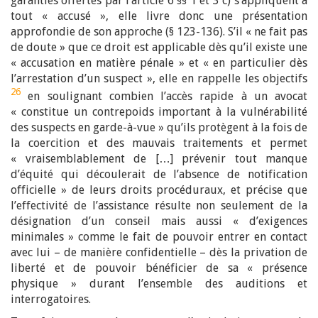
garanties offertes par l’article 6 §§ 1 et 3 c) s’appliquent à
tout « accusé », elle livre donc une présentation
approfondie de son approche (§ 123-136). S’il « ne fait pas
de doute » que ce droit est applicable dès qu’il existe une
« accusation en matière pénale » et « en particulier dès
l’arrestation d’un suspect », elle en rappelle les objectifs
26
en soulignant combien l’accès rapide à un avocat
« constitue un contrepoids important à la vulnérabilité
des suspects en garde-à-vue » qu’ils protègent à la fois de
la coercition et des mauvais traitements et permet
« vraisemblablement de […] prévenir tout manque
d’équité qui découlerait de l’absence de notification
officielle » de leurs droits procéduraux, et précise que
l’effectivité de l’assistance résulte non seulement de la
désignation d’un conseil mais aussi « d’exigences
minimales » comme le fait de pouvoir entrer en contact
avec lui – de manière confidentielle – dès la privation de
liberté et de pouvoir bénéficier de sa « présence
physique » durant l’ensemble des auditions et
interrogatoires.