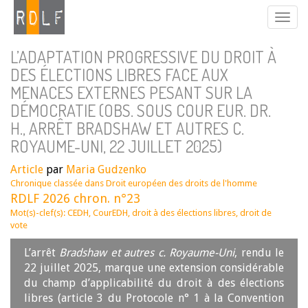
L’ADAPTATION PROGRESSIVE DU DROIT À
DES ÉLECTIONS LIBRES FACE AUX
MENACES EXTERNES PESANT SUR LA
DÉMOCRATIE (OBS. SOUS COUR EUR. DR.
H., ARRÊT BRADSHAW ET AUTRES C.
ROYAUME-UNI, 22 JUILLET 2025)
Article
par
Maria Gudzenko
Chronique classée dans
Droit européen des droits de l'homme
RDLF 2026 chron. n°23
Mot(s)-clef(s):
CEDH
,
CourEDH
,
droit à des élections libres
,
droit de
vote
L’arrêt
Bradshaw et autres c. Royaume-Uni
, rendu le
22 juillet 2025, marque une extension considérable
du champ d’applicabilité du droit à des élections
libres (article 3 du Protocole n° 1 à la Convention