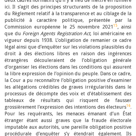
deux cadres normatifs qu’il y a lieu de mettre en lumière
ici. Il s’agit des principes structurants de la proposition
du Règlement relatif à la transparence et au ciblage de la
publicité à caractère politique, présentée par la
15
Commission européenne le 25 novembre 2021
, ainsi
que du
Foreign Agents Registration Act
, loi américaine en
vigueur depuis 1938. L’obligation de remanier ce cadre
légal ainsi que d’enquêter sur les violations plausibles du
droit à des élections libres en raison des ingérences
étrangères découleraient de l’obligation générale
d’organiser les élections dans les conditions qui assurent
la libre expression de l’opinion du peuple. Dans ce cadre,
la Cour a pu reconnaître l’obligation positive d’examiner
les allégations crédibles de graves irrégularités dans le
processus de décompte des voix et d’établissement des
tableaux de résultats qui risquent de fausser
16
grossièrement l’expression des intentions des électeurs
.
Pour les requérants, les menaces émanant d’un État
étranger étant aussi graves que la fraude électorale
imputable aux autorités, une pareille obligation positive
procédurale d’enquêter s’y étendrait également. Ils