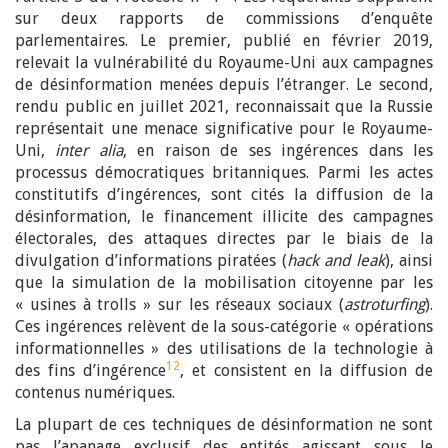
sur deux rapports de commissions d’enquête
parlementaires. Le premier, publié en février 2019,
relevait la vulnérabilité du Royaume-Uni aux campagnes
de désinformation menées depuis l’étranger. Le second,
rendu public en juillet 2021, reconnaissait que la Russie
représentait une menace significative pour le Royaume-
Uni,
inter alia
, en raison de ses ingérences dans les
processus démocratiques britanniques. Parmi les actes
constitutifs d’ingérences, sont cités la diffusion de la
désinformation, le financement illicite des campagnes
électorales, des attaques directes par le biais de la
divulgation d’informations piratées (
hack and leak
), ainsi
que la simulation de la mobilisation citoyenne par les
« usines à trolls » sur les réseaux sociaux (
astroturfing
).
Ces ingérences relèvent de la sous-catégorie « opérations
informationnelles » des utilisations de la technologie à
12
des fins d’ingérence
, et consistent en la diffusion de
contenus numériques.
La plupart de ces techniques de désinformation ne sont
pas l’apanage exclusif des entités agissant sous le