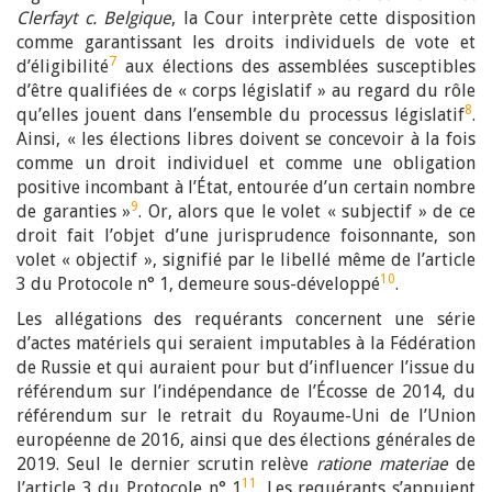
Clerfayt c. Belgique
, la Cour interprète cette disposition
comme garantissant les droits individuels de vote et
7
d’éligibilité
aux élections des assemblées susceptibles
d’être qualifiées de « corps législatif » au regard du rôle
8
qu’elles jouent dans l’ensemble du processus législatif
.
Ainsi, « les élections libres doivent se concevoir à la fois
comme un droit individuel et comme une obligation
positive incombant à l’État, entourée d’un certain nombre
9
de garanties »
. Or, alors que le volet « subjectif » de ce
droit fait l’objet d’une jurisprudence foisonnante, son
volet « objectif », signifié par le libellé même de l’article
10
3 du Protocole n° 1, demeure sous-développé
.
Les allégations des requérants concernent une série
d’actes matériels qui seraient imputables à la Fédération
de Russie et qui auraient pour but d’influencer l’issue du
référendum sur l’indépendance de l’Écosse de 2014, du
référendum sur le retrait du Royaume-Uni de l’Union
européenne de 2016, ainsi que des élections générales de
2019. Seul le dernier scrutin relève
ratione materiae
de
11
l’article 3 du Protocole n° 1
. Les requérants s’appuient