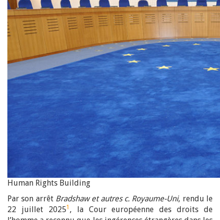
Human Rights Building
Par son arrêt
Bradshaw et autres c. Royaume-Uni
, rendu le
1
22 juillet 2025
, la Cour européenne des droits de