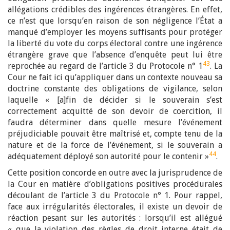
allégations crédibles des ingérences étrangères. En effet,
ce n’est que lorsqu’en raison de son négligence l’État a
manqué d’employer les moyens suffisants pour protéger
la liberté du vote du corps électoral contre une ingérence
étrangère grave que l’absence d’enquête peut lui être
43
reprochée au regard de l’article 3 du Protocole n° 1
. La
Cour ne fait ici qu’appliquer dans un contexte nouveau sa
doctrine constante des obligations de vigilance, selon
laquelle « [a]fin de décider si le souverain s’est
correctement acquitté de son devoir de coercition, il
faudra déterminer dans quelle mesure l’événement
préjudiciable pouvait être maîtrisé et, compte tenu de la
nature et de la force de l’événement, si le souverain a
44
adéquatement déployé son autorité pour le contenir »
.
Cette position concorde en outre avec la jurisprudence de
la Cour en matière d’obligations positives procédurales
découlant de l’article 3 du Protocole n° 1. Pour rappel,
face aux irrégularités électorales, il existe un devoir de
réaction pesant sur les autorités : lorsqu’il est allégué
« que la violation des règles de droit interne était de