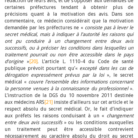
rédaction de leurs avis, et de s’opposer aux demandes de
certaines préfectures tendant à obtenir plus de
précisions quant à la motivation des avis. Dans son
commentaire, ce médecin considérait que la motivation
demandée par les préfectures ne «
consiste pas à lever le
secret médical, mais à indiquer à l’autorité les raisons qui
ont pu conduire à un changement entre deux avis
successifs, ou à préciser les conditions dans lesquelles un
traitement pourrait ou non être accessible dans le pays
d’origine
»
[20]
. L’article L. 1110-4 du Code de santé
publique prévoit pourtant qu’«
excepté dans les cas de
dérogation expressément prévus par la loi
», le secret
médical «
couvre l’ensemble des informations concernant
la personne venues à la connaissance du professionnel
».
L’instruction de la DGS du 10 novembre 2011 destinée
aux médecins ARS
[21]
insiste d’ailleurs sur cet article et le
respect absolu du secret médical. Or, le fait d’indiquer
aux préfets les raisons conduisant à un «
changement
entre deux avis successifs
» ou les conditions auxquelles
un traitement peut être accessible contrevient
nécessairement au caractère absolu du droit au secret