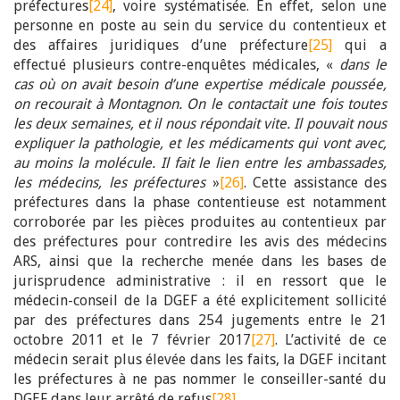
préfectures
[24]
, voire systématisée. En effet, selon une
personne en poste au sein du service du contentieux et
des affaires juridiques d’une préfecture
[25]
qui a
effectué plusieurs contre-enquêtes médicales, «
dans le
cas où on avait besoin d’une expertise médicale poussée,
on recourait à Montagnon. On le contactait une fois toutes
les deux semaines, et il nous répondait vite. Il pouvait nous
expliquer la pathologie, et les médicaments qui vont avec,
au moins la molécule. Il fait le lien entre les ambassades,
les médecins, les préfectures
»
[26]
. Cette assistance des
préfectures dans la phase contentieuse est notamment
corroborée par les pièces produites au contentieux par
des préfectures pour contredire les avis des médecins
ARS, ainsi que la recherche menée dans les bases de
jurisprudence administrative : il en ressort que le
médecin-conseil de la DGEF a été explicitement sollicité
par des préfectures dans 254 jugements entre le 21
octobre 2011 et le 7 février 2017
[27]
. L’activité de ce
médecin serait plus élevée dans les faits, la DGEF incitant
les préfectures à ne pas nommer le conseiller-santé du
DGEF dans leur arrêté de refus
[28]
.