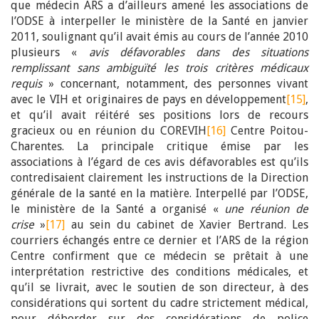
que médecin ARS a d’ailleurs amené les associations de
l’ODSE à interpeller le ministère de la Santé en janvier
2011, soulignant qu’il avait émis au cours de l’année 2010
plusieurs «
avis défavorables dans des situations
remplissant sans ambiguïté les trois critères médicaux
requis
» concernant, notamment, des personnes vivant
avec le VIH et originaires de pays en développement
[15]
,
et qu’il avait réitéré ses positions lors de recours
gracieux ou en réunion du COREVIH
[16]
Centre Poitou-
Charentes. La principale critique émise par les
associations à l’égard de ces avis défavorables est qu’ils
contredisaient clairement les instructions de la Direction
générale de la santé en la matière. Interpellé par l’ODSE,
le ministère de la Santé a organisé «
une réunion de
crise
»
[17]
au sein du cabinet de Xavier Bertrand. Les
courriers échangés entre ce dernier et l’ARS de la région
Centre confirment que ce médecin se prêtait à une
interprétation restrictive des conditions médicales, et
qu’il se livrait, avec le soutien de son directeur, à des
considérations qui sortent du cadre strictement médical,
pour déborder sur des considérations de police