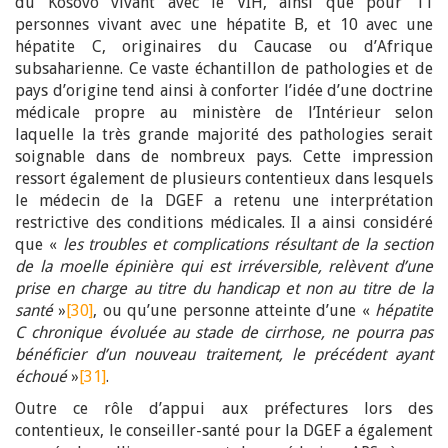
du Kosovo vivant avec le VIH, ainsi que pour 11
personnes vivant avec une hépatite B, et 10 avec une
hépatite C, originaires du Caucase ou d’Afrique
subsaharienne. Ce vaste échantillon de pathologies et de
pays d’origine tend ainsi à conforter l’idée d’une doctrine
médicale propre au ministère de l’Intérieur selon
laquelle la très grande majorité des pathologies serait
soignable dans de nombreux pays. Cette impression
ressort également de plusieurs contentieux dans lesquels
le médecin de la DGEF a retenu une interprétation
restrictive des conditions médicales. Il a ainsi considéré
que «
les troubles et complications résultant de la section
de la moelle épinière qui est irréversible, relèvent d’une
prise en charge au titre du handicap et non au titre de la
santé
»
[30]
, ou qu’une personne atteinte d’une «
hépatite
C chronique évoluée au stade de cirrhose, ne pourra pas
bénéficier d’un nouveau traitement, le précédent ayant
échoué
»
[31]
.
Outre ce rôle d’appui aux préfectures lors des
contentieux, le conseiller-santé pour la DGEF a également