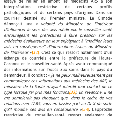
essayé de rallier en amont les médecins ARS à son
interprétation restrictive de certains profils
pathologiques et de certains pays d’origine. Dans un
courrier destiné au Premier ministre, La Cimade
dénonçait une «
volonté du
Ministère de l’Intérieur
d’influencer le sens des avis médicaux, le conseiller-santé
encourageant les préfectures à faire pression sur les
médecins évaluateurs en leur enjoignant à ‘‘modifier leurs
avis en conséquence’’ d’informations issues du Ministère
de l’Intérieur
»
[32]
. C’est ce qui ressort notamment d’un
échange de courriels entre la préfecture de Haute-
Garonne et le conseiller-santé. Après avoir communiqué
des informations sur l’accès aux soins dans le pays du
demandeur, il conclut : «
je ne peux malheureusement pas
communiquer ces informations aux médecins des ARS, le
ministère de la Santé m’ayant interdit tout contact de ce
type lorsque j’ai pris mes fonctions
[33]
. En revanche, il ne
me semblerait pas choquant que, dans le cadre de vos
relations avec l’ARS, vous en fassiez part au Dr X de sorte
qu’il modifie ses avis en conséquence
»
[34]
. L’approche
restrictive du conseiller-santé ressort également de