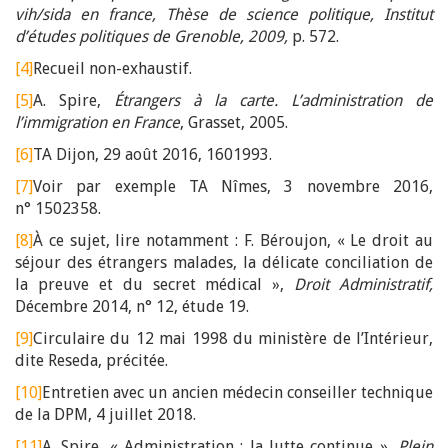
vih/sida en france, Thèse de science politique, Institut
d’études politiques de Grenoble, 2009
,
p. 572.
[4]
Recueil non-exhaustif.
[5]
A. Spire,
Étrangers à la carte. L’administration de
l’immigration en France
, Grasset, 2005.
[6]
TA Dijon, 29 août 2016, 1601993.
[7]
Voir par exemple TA Nîmes, 3 novembre 2016,
n° 1502358.
[8]
À ce sujet, lire notamment : F. Béroujon, « Le droit au
séjour des étrangers malades, la délicate conciliation de
la preuve et du secret médical »,
Droit Administratif,
Décembre 2014, n° 12, étude 19.
[9]
Circulaire du 12 mai 1998 du ministère de l’Intérieur,
dite Reseda, précitée.
[10]
Entretien avec un ancien médecin conseiller technique
de la DPM, 4 juillet 2018.
[11]
A. Spire, « Administration : la lutte continue »,
Plein