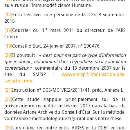
au Virus de l’Immunodéficience Humaine.
[17]
Entretien avec une personne de la DGS, 8 septembre
2015.
er
[18]
Courrier du 1
mars 2011 du directeur de l’ARS
Centre.
[19]
Conseil d’État, 24 janvier 2007, n° 290476.
[20]
Il poursuit : «
c’est pour ma part ce type d’information
que je donne, notamment dans l’hypothèse où il y aurait un
contentieux
», commentaire du 13 décembre 2007 sur le
site du SMISP :
www.smisp.fr/motivation-des-
avis#forum5
.
[21]
Instruction n° DGS/MC1/RI2/2011/41, préc., Annexe I.
[22]
Cette étude s’appuie principalement sur de la
jurisprudence recueillie en février 2017 dans la base de
données Ariane Archive du Conseil d’État. Sur la méthode,
voir l’annexe méthodologique figurant dans notre thèse.
[23]
Lors d’une rencontre entre AIDES et la DGEF en juin