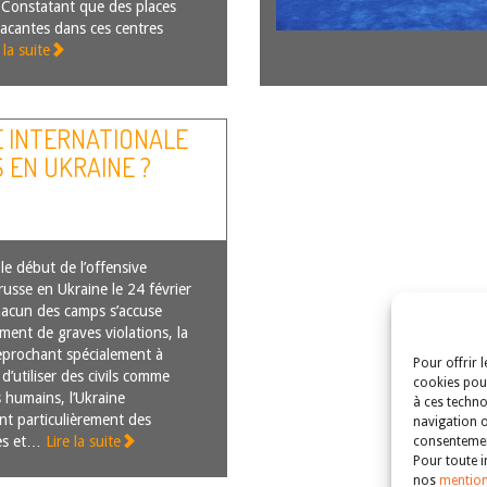
 Constatant que des places
vacantes dans ces centres
 la suite
E INTERNATIONALE
 EN UKRAINE ?
e début de l’offensive
 russe en Ukraine le 24 février
acun des camps s’accuse
ment de graves violations, la
eprochant spécialement à
Pour offrir 
 d’utiliser des civils comme
cookies pour
s humains, l’Ukraine
à ces techno
t particulièrement des
navigation o
es et…
Lire la suite
consentement
Pour toute i
nos
mention