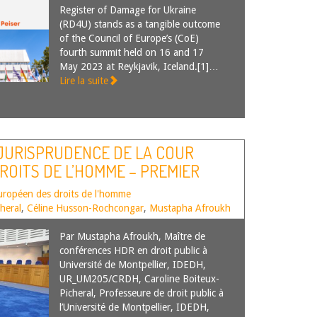
Register of Damage for Ukraine
(RD4U) stands as a tangible outcome
of the Council of Europe’s (CoE)
fourth summit held on 16 and 17
May 2023 at Reykjavik, Iceland.[1]…
Lire la suite
 JURISPRUDENCE DE LA COUR
OITS DE L’HOMME – PREMIER
uropéen des droits de l'homme
heral
,
Céline Husson-Rochcongar
,
Mustapha Afroukh
Par Mustapha Afroukh, Maître de
conférences HDR en droit public à
Université de Montpellier, IDEDH,
UR_UM205/CRDH, Caroline Boiteux-
Picheral, Professeure de droit public à
l’Université de Montpellier, IDEDH,