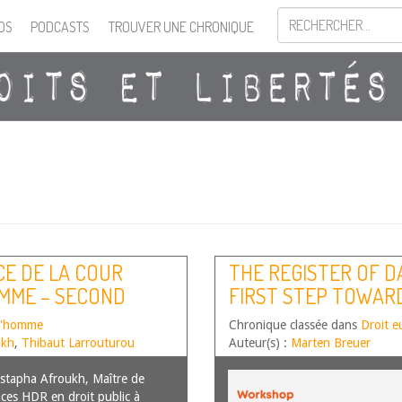
OS
PODCASTS
TROUVER UNE CHRONIQUE
CE DE LA COUR
THE REGISTER OF D
OMME – SECOND
FIRST STEP TOWAR
 l'homme
Chronique classée dans
Droit e
ukh
,
Thibaut Larrouturou
Auteur(s) :
Marten Breuer
tapha Afroukh, Maître de
ces HDR en droit public à