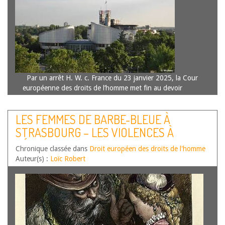
Par un arrêt H. W. c. France du 23 janvier 2025, la Cour
européenne des droits de l’homme met fin au devoir
conjugal qu’une jurisprudence française constante met à la
charge des époux en vertu de leur obligation de…
Lire la
LES FEMMES DE BARBE-BLEUE À
suite
STRASBOURG – LES VIOLENCES À
L’ÉGARD DES FEMMES DEVANT LA COUR
Chronique classée dans
Droit européen des droits de l'homme
EDH
Auteur(s) :
Loïc Robert