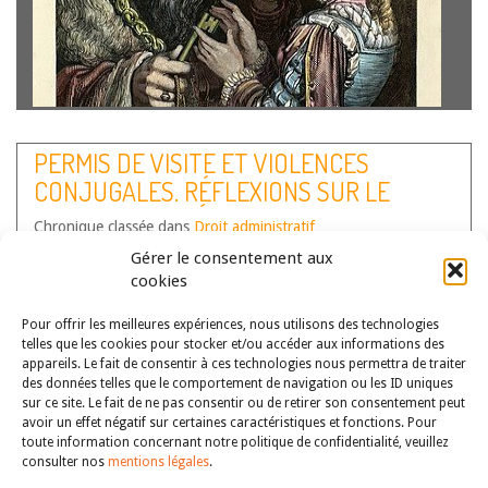
Loïc Robert est Maître de conférences en droit public –
Université Lyon III et membre de l’Équipe de droit
PERMIS DE VISITE ET VIOLENCES
international européen et comparé Depuis une quinzaine
CONJUGALES. RÉFLEXIONS SUR LE
d’années, la Cour européenne des droits de l’homme est
confrontée de plus en plus…
Lire la suite
POUVOIR DISCRÉTIONNAIRE DE
Chronique classée dans
Droit administratif
L’ADMINISTRATION PÉNITENTIAIRE. À
Auteur(s) :
Simon Lasne
Gérer le consentement aux
PROPOS DU JUGEMENT TA CHÂLONS-
cookies
EN-CHAMPAGNE, 8 NOV. 2022, N°2102872
Pour offrir les meilleures expériences, nous utilisons des technologies
telles que les cookies pour stocker et/ou accéder aux informations des
appareils. Le fait de consentir à ces technologies nous permettra de traiter
des données telles que le comportement de navigation ou les ID uniques
sur ce site. Le fait de ne pas consentir ou de retirer son consentement peut
avoir un effet négatif sur certaines caractéristiques et fonctions. Pour
toute information concernant notre politique de confidentialité, veuillez
consulter nos
mentions légales
.