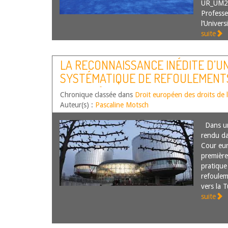
UR_UM20
Professe
l’Univer
suite
LA RECONNAISSANCE INÉDITE D’U
SYSTÉMATIQUE DE REFOULEMENT
D’ASILE (CEDH, 7 JANV. 2025, A.R.E.
Chronique classée dans
Droit européen des droits de
15783/21)
Auteur(s) :
Pascaline Motsch
Dans un 
rendu dan
Cour eu
première
pratique
refoulem
vers la 
suite