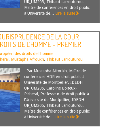
UR_UM205, Thibaut Larrouturou,
Maître de conférences en droit public
à Université de…
Lire la suite
 JURISPRUDENCE DE LA COUR
OITS DE L’HOMME – PREMIER
uropéen des droits de l'homme
heral
,
Mustapha Afroukh
,
Thibaut Larrouturou
Par Mustapha Afroukh, Maître de
conférences HDR en droit public à
Université de Montpellier, IDEDH
UR_UM205, Caroline Boiteux-
Picheral, Professeur de droit public à
l’Université de Montpellier, IDEDH
UR_UM205, Thibaut Larrouturou,
Maître de conférences en droit public
à Université de…
Lire la suite