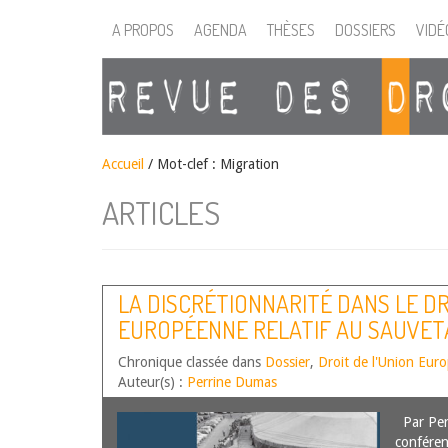
A PROPOS
AGENDA
THÈSES
DOSSIERS
VIDÉ
Accueil
/
Mot-clef : Migration
ARTICLES
LA DISCRÉTIONNARITÉ DANS LE DR
EUROPÉENNE RELATIF AU SAUVET
Chronique classée dans
Dossier
,
Droit de l'Union Eur
Auteur(s) :
Perrine Dumas
Par Per
conféren