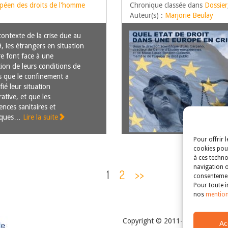
ATION
opéen des droits de l'homme
Chronique classée dans
Dossier
Auteur(s) :
Marjorie Beulay
contexte de la crise due au
, les étrangers en situation
re font face à une
ion de leurs conditions de
rs que le confinement a
ié leur situation
ative, et que les
nces sanitaires et
iques…
Lire la suite
Pour offrir 
cookies pour
à ces techno
navigation o
1
2
>>
consentement
Pour toute i
nos
mention
Copyright © 2011-2026
Revue de
Ac