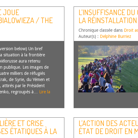
E JOUE
L’INSUFFISANCE DU
BIALOWIEZA / THE
LA RÉINSTALLATION
 ZONE
FRANÇAIS
Chronique classée dans
Droit a
Auteur(s) :
Delphine Burriez
 version below) Un bref
la situation à la frontière
iélorusse aura retenu
ion publique. Les images de
uatre milliers de réfugiés
Irak, de Syrie, du Yémen et
s, attirés par le Président
enko, regroupés à…
Lire la
IÈRE ET CRISE
L’ACTION DES ACTEU
SES ÉTATIQUES À LA
ÉTAT DE DROIT EN 