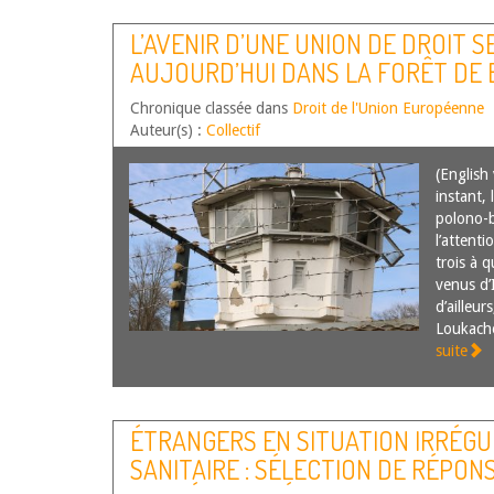
L’AVENIR D’UNE UNION DE DROIT S
AUJOURD’HUI DANS LA FORÊT DE 
EU MUST NOT BECOME A LAWLESS
Chronique classée dans
Droit de l'Union Européenne
Auteur(s) :
Collectif
(English
instant, 
polono-b
l’attent
trois à q
venus d’
d’ailleur
Loukach
suite
ÉTRANGERS EN SITUATION IRRÉGUL
SANITAIRE : SÉLECTION DE RÉPON