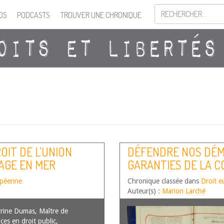
OS
PODCASTS
TROUVER UNE CHRONIQUE
OIT DE L’UNION
DÉFENDRE NOS DÉM
AGE EN MER
GARANTIES DE LA 
DROITS DE L’HOMME
opéenne
Chronique classée dans
Droit e
Auteur(s) :
Marion Larché
rine Dumas, Maître de
ces en droit public,