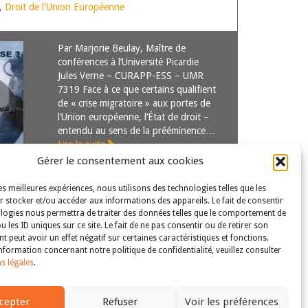
,
Droit de l'Union Européenne
Par Marjorie Beulay, Maître de
conférences à l’Université Picardie
Jules Verne – CURAPP-ESS – UMR
7319 Face à ce que certains qualifient
de « crise migratoire » aux portes de
l’Union européenne, l’État de droit –
entendu au sens de la prééminence…
Lire la suite
Gérer le consentement aux cookies
les meilleures expériences, nous utilisons des technologies telles que les
 stocker et/ou accéder aux informations des appareils. Le fait de consentir
logies nous permettra de traiter des données telles que le comportement de
u les ID uniques sur ce site. Le fait de ne pas consentir ou de retirer son
 peut avoir un effet négatif sur certaines caractéristiques et fonctions.
nformation concernant notre politique de confidentialité, veuillez consulter
s légales
.
s droits et libertés fondamentaux
| Tous droits réservés
cepter
Refuser
Voir les préférences