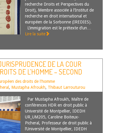
recherche Droits et Perspectives du
Droit), Membre associée à l’Institut de
recherche en droit international et
européen de la Sorbonne (IREDIES).
L’immigration est le prétexte d’un…
Lire la suite
 JURISPRUDENCE DE LA COUR
ROITS DE L’HOMME – SECOND
uropéen des droits de l'homme
heral
,
Mustapha Afroukh
,
Thibaut Larrouturou
Par Mustapha Afroukh, Maître de
conférences HDR en droit public à
Université de Montpellier, IDEDH
UR_UM205, Caroline Boiteux-
Picheral, Professeur de droit public à
l’Université de Montpellier, IDEDH