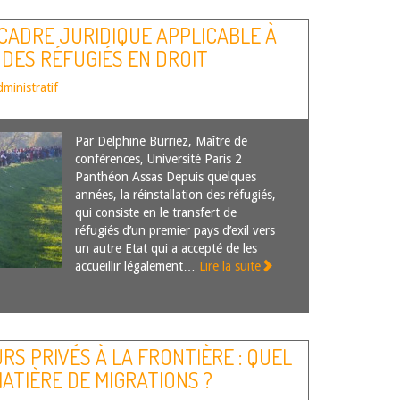
 CADRE JURIDIQUE APPLICABLE À
 DES RÉFUGIÉS EN DROIT
dministratif
Par Delphine Burriez, Maître de
conférences, Université Paris 2
Panthéon Assas Depuis quelques
années, la réinstallation des réfugiés,
qui consiste en le transfert de
réfugiés d’un premier pays d’exil vers
un autre Etat qui a accepté de les
accueillir légalement…
Lire la suite
RS PRIVÉS À LA FRONTIÈRE : QUEL
MATIÈRE DE MIGRATIONS ?