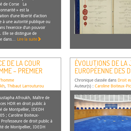
té de Corse La
ionnarité » est la
tion d’une liberté d’action
e à une autorité publique ou
ns l’exercice d’un pouvoir
. Elle se distingue de
aire dans…
Lire la suite
CE DE LA COUR
ÉVOLUTIONS DE LA
MME – PREMIER
EUROPÉENNE DES D
SEMESTRE 2024
 l'homme
Chronique classée dans
Droit e
ukh
,
Thibaut Larrouturou
Auteur(s) :
Caroline Boiteux-Pic
tapha Afroukh, Maître de
ces HDR en droit public à
té de Montpellier, IDEDH
 ; Caroline Boiteux-
, Professeure de droit public à
sité de Montpellier, IDEDH