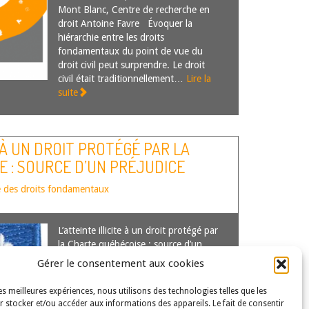
Mont Blanc, Centre de recherche en
droit Antoine Favre Évoquer la
hiérarchie entre les droits
fondamentaux du point de vue du
droit civil peut surprendre. Le droit
civil était traditionnellement…
Lire la
suite
E À UN DROIT PROTÉGÉ PAR LA
 : SOURCE D’UN PRÉJUDICE
e des droits fondamentaux
L’atteinte illicite à un droit protégé par
la Charte québécoise : source d’un
préjudice inhérent ? Par Mélanie
Gérer le consentement aux cookies
Samson Mélanie Samson est
professeure adjointe à la Faculté de
les meilleures expériences, nous utilisons des technologies telles que les
droit de l’Université de Laval Bien que
 stocker et/ou accéder aux informations des appareils. Le fait de consentir