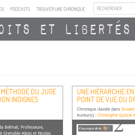
OS
PODCASTS
TROUVER UNE CHRONIQUE
A MÉTHODE DU JUGE
UNE HIÉRARCHIE E
ION INDIGNES
POINT DE VUE DU DR
Chronique classée dans
Dossier
Auteur(s) :
Christophe Quézel
da Belrhali, Professeure,
té Grenoble-Alpes et Nicolas