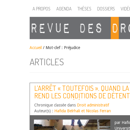
A PROPOS
AGENDA
THÈSES
DOSSIERS
VIDÉ
Accueil
/
Mot-clef : Préjudice
ARTICLES
L’ARRÊT « TOUTEFOIS ». QUAND L
REND LES CONDITIONS DE DÉTENT
IMPOSSIBLES À ÉTABLIR.
Chronique classée dans
Droit administratif
Auteur(s) :
Hafida Belrhali et Nicolas Ferran
par Hafi
Universi