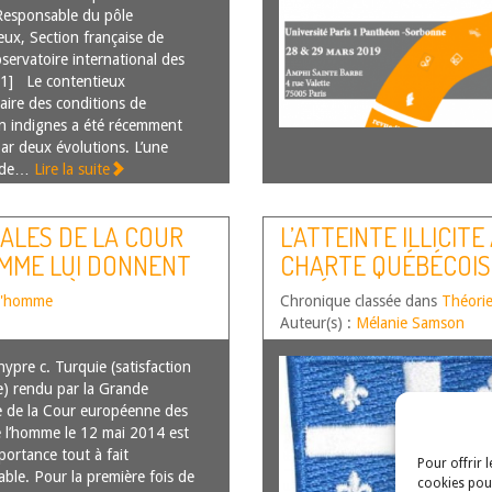
Responsable du pôle
eux, Section française de
bservatoire international des
[1] Le contentieux
aire des conditions de
n indignes a été récemment
par deux évolutions. L’une
 de…
Lire la suite
ALES DE LA COUR
L’ATTEINTE ILLICIT
OMME LUI DONNENT
CHARTE QUÉBÉCOISE
DROIT À
INHÉRENT ?
 l'homme
Chronique classée dans
Théori
ES INTERÉTATIQUES
Auteur(s) :
Mélanie Samson
hypre c. Turquie (satisfaction
e) rendu par la Grande
 de la Cour européenne des
e l’homme le 12 mai 2014 est
portance tout à fait
Pour offrir 
able. Pour la première fois de
cookies pour