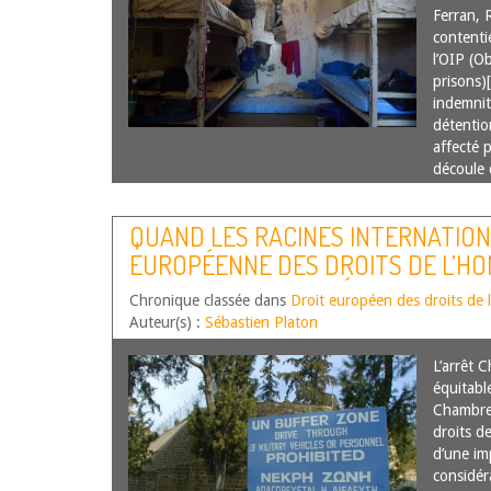
Ferran, 
contenti
l’OIP (O
prisons)
indemnit
détentio
affecté 
découle
QUAND LES RACINES INTERNATION
EUROPÉENNE DES DROITS DE L’H
DES AILES : LA CONSÉCRATION DU 
Chronique classée dans
Droit européen des droits de
INDEMNISATION DANS LES AFFAIR
Auteur(s) :
Sébastien Platon
L’arrêt C
équitabl
Chambre
droits d
d’une im
considér