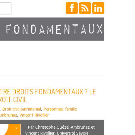
NTRE DROITS FONDAMENTAUX ? LE
OIT CIVIL
,
Droit civil patrimonial
,
Personnes, famille
-Ambrunaz
,
Vincent Rivollier
Par Christophe Quézel-Ambrunaz et
Vincent Rivollier, Université Savoie