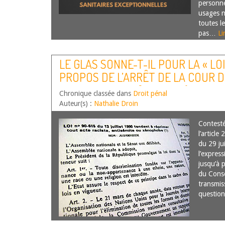
personne
usages n
toutes le
pas…
Li
LE GLAS SONNE-T-IL POUR LA « LOI
PROPOS DE L’ARRÊT DE LA COUR D
OCTOBRE 2015 N°15-84335)
Chronique classée dans
Droit pénal
Auteur(s) :
Nathalie Droin
Contesté
l’article 
du 29 ju
l’express
jusqu’à 
du Conse
transmis
questi