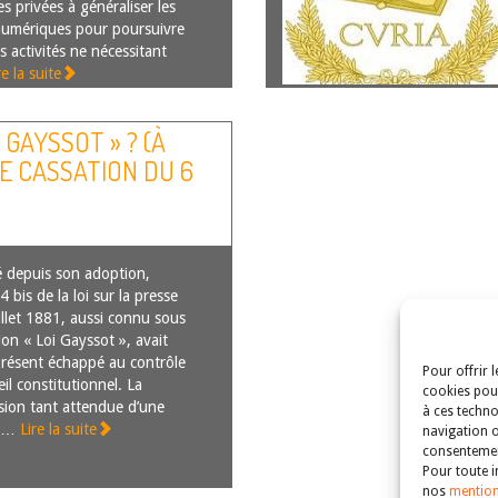
s privées à généraliser les
umériques pour poursuivre
s activités ne nécessitant
re la suite
 GAYSSOT » ? (À
E CASSATION DU 6
 depuis son adoption,
24 bis de la loi sur la presse
illet 1881, aussi connu sous
ion « Loi Gayssot », avait
présent échappé au contrôle
Pour offrir 
il constitutionnel. La
cookies pour
sion tant attendue d’une
à ces techno
on…
Lire la suite
navigation o
consentement
Pour toute i
nos
mention