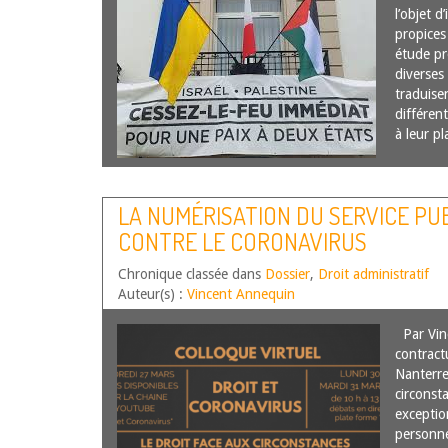
l’objet d
propices 
étude pr
diverses
traduise
différen
à leur 
LA NUMÉRISATION DU SERVICE PU
CONTRE LE CORONAVIRUS
Chronique classée dans
Dossier
,
Droit administratif
Auteur(s) :
Vincent Annequin
Par Vin
contractu
Nanterre
circonsta
exceptio
personne