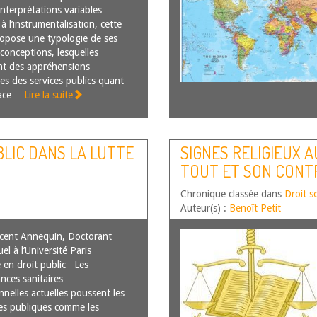
’interprétations variables
à l’instrumentalisation, cette
opose une typologie de ses
 conceptions, lesquelles
nt des appréhensions
tes des services publics quant
place…
Lire la suite
BLIC DANS LA LUTTE
SIGNES RELIGIEUX A
TOUT ET SON CONTR
2017, AFF. C-188/15,
Chronique classée dans
Droit so
Auteur(s) :
Benoît Petit
cent Annequin, Doctorant
el à l’Université Paris
 en droit public Les
nces sanitaires
nnelles actuelles poussent les
s publiques comme les