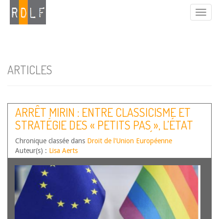
ARTICLES
ARRÊT MIRIN : ENTRE CLASSICISME ET
STRATÉGIE DES « PETITS PAS », L’ÉTAT
CIVIL COMME OUTIL D’AVANCÉES
Chronique classée dans
Droit de l'Union Européenne
SOCIALES
Auteur(s) :
Lisa Aerts