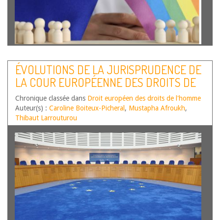
Alors que M.-A. A., une personne née de sexe féminin en
Roumanie a légalement changé de sexe au Royaume-Unis
ÉVOLUTIONS DE LA JURISPRUDENCE DE
dont elle a également la nationalité. Cependant, son État
LA COUR EUROPÉENNE DES DROITS DE
d’origine, le Roumanie, refuse la transcription de son
nouvel état sur les…
Lire la suite
L’HOMME – PREMIER SEMESTRE 2023
Chronique classée dans
Droit européen des droits de l'homme
Auteur(s) :
Caroline Boiteux-Picheral
,
Mustapha Afroukh
,
Thibaut Larrouturou