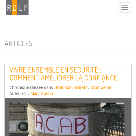
ARTICLES
VIVRE ENSEMBLE EN SÉCURITÉ :
COMMENT AMÉLIORER LA CONFIANCE
ENTRE LES FORCES DE SÉCURITÉ
Chronique classée dans
Droit administratif
,
Droit pénal
INTÉRIEURE ET LA POPULATION ?
Auteur(s) :
Marc Guerrini