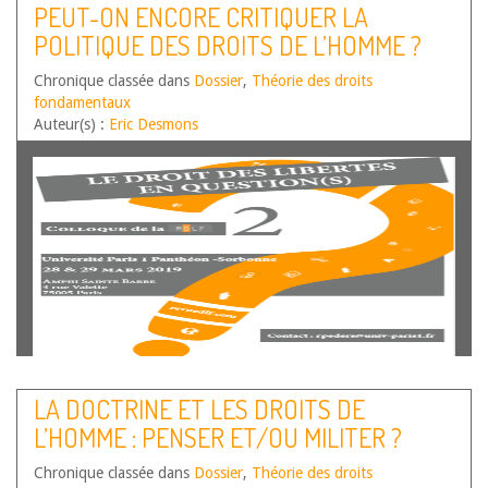
PEUT-ON ENCORE CRITIQUER LA
POLITIQUE DES DROITS DE L’HOMME ?
Chronique classée dans
Dossier
,
Théorie des droits
fondamentaux
Auteur(s) :
Eric Desmons
LA DOCTRINE ET LES DROITS DE
L’HOMME : PENSER ET/OU MILITER ?
Chronique classée dans
Dossier
,
Théorie des droits