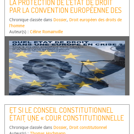
LA PROTECTION DE L’ÉTAT DE DROIT
PAR LA CONVENTION EUROPÉENNE DES
DROITS DE L’HOMME – LA COUR
Chronique classée dans
Dossier
,
Droit européen des droits de
EUROPÉENNE ET L’EXIGENCE DE
l'homme
LÉGALITÉ
Auteur(s) :
Céline Romainville
ET SI LE CONSEIL CONSTITUTIONNEL
ÉTAIT UNE « COUR CONSTITUTIONNELLE
DE RÉFÉRENCE » ?
Chronique classée dans
Dossier
,
Droit constitutionnel
Auteur(s) :
Thomas Hochmann