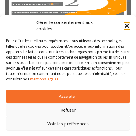
Gérer le consentement aux
cookies
Pour offrir les meilleures expériences, nous utilisons des technologies
telles que les cookies pour stocker et/ou accéder aux informations des
appareils. Le fait de consentir à ces technologies nous permettra de traiter
des données telles que le comportement de navigation ou les ID uniques
sur ce site. Le fait de ne pas consentir ou de retirer son consentement peut
Début
<<
18
19
20
21
22
23
24
>>
avoir un effet négatif sur certaines caractéristiques et fonctions. Pour
toute information concernant notre politique de confidentialité, veuillez
Fin
consulter nos
mentions légales
.
Accepter
Refuser
Voir les préférences
Copyright © 2011-2026
Revue des droits et libertés fondamentaux
Haut
| Tous droits réservés |
mentions légales