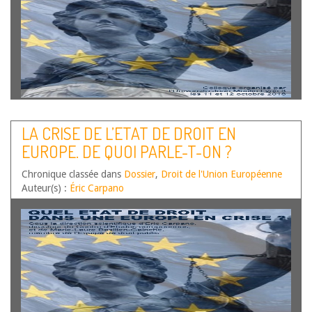
LA CRISE DE L’ETAT DE DROIT EN
EUROPE. DE QUOI PARLE-T-ON ?
Chronique classée dans
Dossier
,
Droit de l'Union Européenne
Auteur(s) :
Éric Carpano