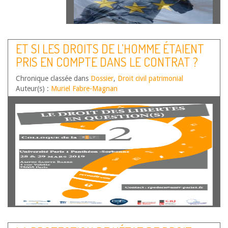
ET SI LES DROITS DE L’HOMME ÉTAIENT
PRIS EN COMPTE DANS LE CONTRAT ?
Chronique classée dans
Dossier
,
Droit civil patrimonial
Auteur(s) :
Muriel Fabre-Magnan