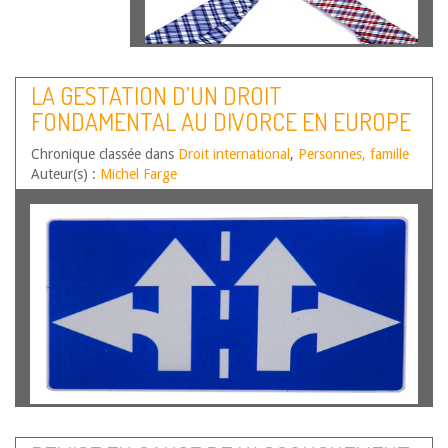
LA GESTATION D’UN DROIT
FONDAMENTAL AU DIVORCE EN EUROPE
?
Chronique classée dans
Droit international
,
Personnes, famille
Auteur(s) :
Michel Farge