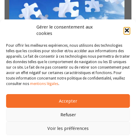
DE LA CHARTE
Gérer le consentement aux
cookies
Pour offrir les meilleures expériences, nous utilisons des technologies
telles que les cookies pour stocker et/ou accéder aux informations des
appareils. Le fait de consentir à ces technologies nous permettra de traiter
La portée de l’applicabilité aux États membres de la Charte
des données telles que le comportement de navigation ou les ID uniques
sur ce site. Le fait de ne pas consentir ou de retirer son consentement peut
des droits fondamentaux de l’Union européenne souffre
avoir un effet négatif sur certaines caractéristiques et fonctions. Pour
d’une certaine ambiguïté liée aux termes utilisés à l’article
toute information concernant notre politique de confidentialité, veuillez
51, et notamment à la notion de « mise en œuvre » du
<<
1
2
3
4
>>
consulter nos
mentions légales
.
droit de l’Union…
Lire la suite
Accepter
Refuser
Voir les préférences
Copyright © 2011-2026
Revue des droits et libertés fondamentaux