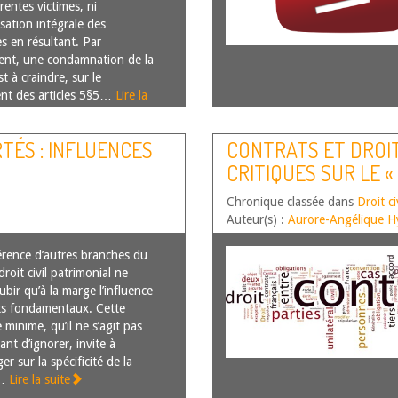
rentes victimes, ni
sation intégrale des
es en résultant. Par
nt, une condamnation de la
t à craindre, sur le
nt des articles 5§5…
Lire la
RTÉS : INFLUENCES
CONTRATS ET DROI
CRITIQUES SUR LE 
1102 AL. 2 NOUVEAU 
Chronique classée dans
Droit ci
Auteur(s) :
Aurore-Angélique H
férence d’autres branches du
 droit civil patrimonial ne
bir qu’à la marge l’influence
ts fondamentaux. Cette
 minime, qu’il ne s’agit pas
nt d’ignorer, invite à
ger sur la spécificité de la
e…
Lire la suite