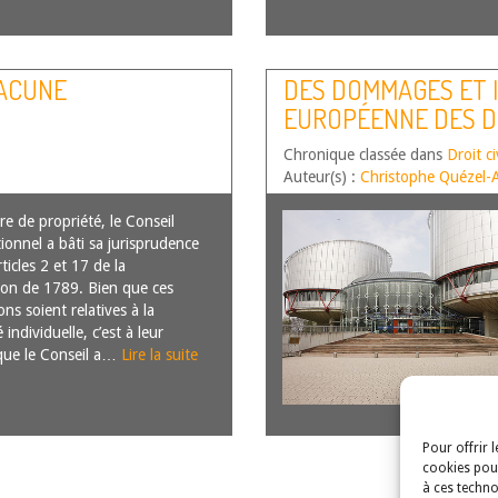
LACUNE
DES DOMMAGES ET 
EUROPÉENNE DES D
Chronique classée dans
Droit ci
Auteur(s) :
Christophe Quézel
re de propriété, le Conseil
tionnel a bâti sa jurisprudence
rticles 2 et 17 de la
ion de 1789. Bien que ces
ons soient relatives à la
 individuelle, c’est à leur
que le Conseil a…
Lire la suite
Pour offrir 
cookies pour
à ces techno