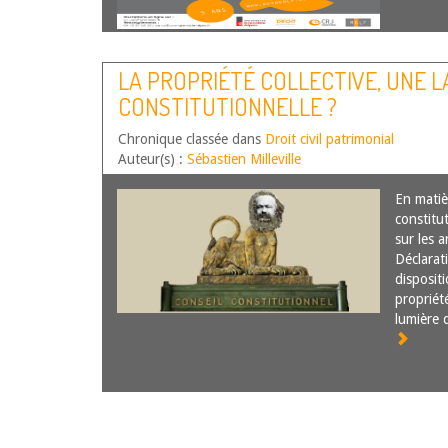
LA PROPRIÉTÉ COLLECTIVE, UNE 
CONSTITUTIONNELLE ?
Chronique classée dans
Droit civil patrimonial
Auteur(s) :
Sébastien Milleville
En matiè
constitu
sur les a
Déclarat
dispositi
propriété
lumière 