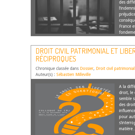
des diffé
l’indemni
préjudic
conséque
France es
fondeme
suite
DROIT CIVIL PATRIMONIAL ET LIBE
RÉCIPROQUES
Chronique classée dans
Dossier
,
Droit civil patrimonial
Auteur(s) :
Sébastien Milleville
A la dif
droit, le
semble su
des droi
influence
pour auta
s’interro
matièr