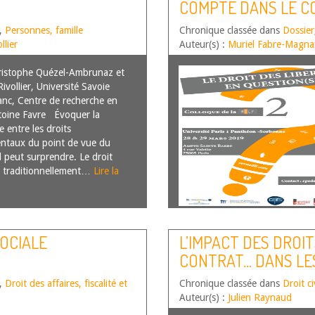
COMPTE DANS LE C
,
Personnes, famille
Chronique classée dans
Dossier
llier
Auteur(s) :
Muriel Fabre-Magn
istophe Quézel-Ambrunaz et
ivollier, Université Savoie
nc, Centre de recherche en
toine Favre Évoquer la
e entre les droits
ntaux du point de vue du
il peut surprendre. Le droit
ait traditionnellement…
Lire la
OCIALE
L’IMPACT DES DROI
CONTRAT… DANS LE
OBLIGATIONS
,
Droit des affaires, fiscalité et
Chronique classée dans
Droit ci
Auteur(s) :
Julien Raynaud