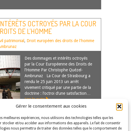
INTÉRÊTS OCTROYÉS PAR LA COUR
ROITS DE L’HOMME
vil patrimonial
,
Droit européen des droits de l'homme
-Ambrunaz
Des dommages et intérêts octroyés
par la Cour Européenne des Droits de
l’Homme Par Christophe Quézel-
Ambrunaz La Cour de Strasbourg a
rendu le 25 juin 2013 un arrêt
vivement critiqué par une partie de la
doctrine : l’octroi d’une satisfaction…
Lire la suite
Gérer le consentement aux cookies
les meilleures expériences, nous utilisons des technologies telles que les
 stocker et/ou accéder aux informations des appareils. Le fait de consentir
logies nous permettra de traiter des données telles que le comportement de