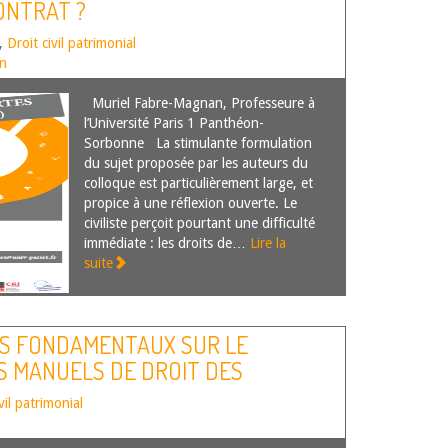
ONTRAT ?
,
Droit civil patrimonial
an
Muriel Fabre-Magnan, Professeure à
l’Université Paris 1 Panthéon-
Sorbonne La stimulante formulation
du sujet proposée par les auteurs du
colloque est particulièrement large, et
propice à une réflexion ouverte. Le
civiliste perçoit pourtant une difficulté
immédiate : les droits de…
Lire la
suite
TS FONDAMENTAUX SUR LE
S MANUELS DE DROIT DES
vil patrimonial