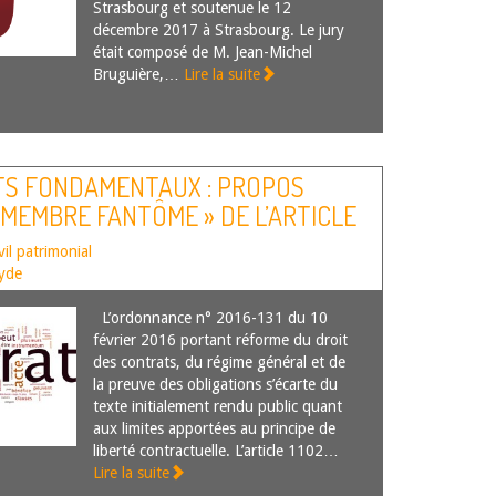
Strasbourg et soutenue le 12
décembre 2017 à Strasbourg. Le jury
était composé de M. Jean-Michel
Bruguière,…
Lire la suite
TS FONDAMENTAUX : PROPOS
« MEMBRE FANTÔME » DE L’ARTICLE
DU CODE CIVIL
vil patrimonial
yde
L’ordonnance n° 2016-131 du 10
février 2016 portant réforme du droit
des contrats, du régime général et de
la preuve des obligations s’écarte du
texte initialement rendu public quant
aux limites apportées au principe de
liberté contractuelle. L’article 1102…
Lire la suite