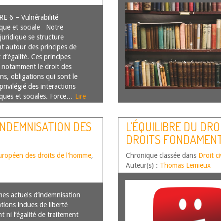
 6 – Vulnérabilité
que et sociale Notre
juridique se structure
t autour des principes de
t d’égalité. Ces principes
t notamment le droit des
ns, obligations qui sont le
rivilégié des interactions
ues et sociales. Force…
Lire
INDEMNISATION DES
L’ÉQUILIBRE DU DRO
DROITS FONDAMEN
uropéen des droits de l'homme
,
Chronique classée dans
Droit ci
Auteur(s) :
Thomas Lemieux
mes actuels d’indemnisation
tions indues de liberté
t ni l’égalité de traitement