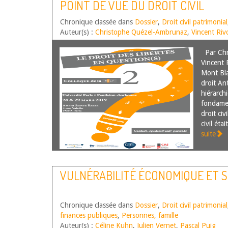
POINT DE VUE DU DROIT CIVIL
Chronique classée dans
Dossier
,
Droit civil patrimonial
Auteur(s) :
Christophe Quézel-Ambrunaz
,
Vincent Rivo
Par Chr
Vincent R
Mont Bla
droit An
hiérarchi
fondame
droit civ
civil ét
suite
VULNÉRABILITÉ ÉCONOMIQUE ET S
Chronique classée dans
Dossier
,
Droit civil patrimonial
finances publiques
,
Personnes, famille
Auteur(s) :
Céline Kuhn
,
Julien Vernet
,
Pascal Puig