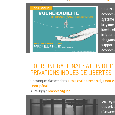
CHAPITRE
économi
système 
largemen
liberté e
irriguen
obligatio
support p
économiq
la suite
POUR UNE RATIONALISATION DE L’
PRIVATIONS INDUES DE LIBERTÉS
Chronique classée dans
Droit civil patrimonial
,
Droit e
Droit pénal
Auteur(s) :
Manon Viglino
Les régi
des priva
n’assuren