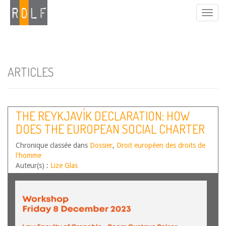
ARTICLES
THE REYKJAVÍK DECLARATION: HOW
DOES THE EUROPEAN SOCIAL CHARTER
FIT INTO THE COMMUNITY OF SHARED
Chronique classée dans
Dossier
,
Droit européen des droits de
VALUES ?
l'homme
Auteur(s) :
Lize Glas