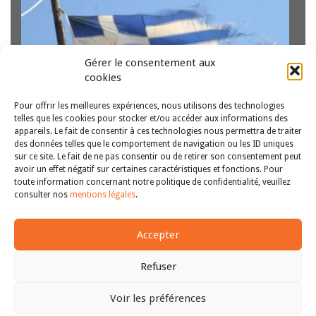
Gérer le consentement aux
cookies
Pour offrir les meilleures expériences, nous utilisons des technologies
telles que les cookies pour stocker et/ou accéder aux informations des
appareils. Le fait de consentir à ces technologies nous permettra de traiter
La République Hellénique est confrontée à une
des données telles que le comportement de navigation ou les ID uniques
sur ce site. Le fait de ne pas consentir ou de retirer son consentement peut
contradiction découlant de l’obligation d’appliquer des
avoir un effet négatif sur certaines caractéristiques et fonctions. Pour
décisions d’institutions européennes contraires au droit de
toute information concernant notre politique de confidentialité, veuillez
l’Union européenne et au droit international. Obligée
1
2
>>
consulter nos
mentions légales
.
d’appliquer ces décisions en application de Mémorandums
imposés par ses créanciers, la Grèce…
Lire la suite
Accepter
Refuser
Voir les préférences
Copyright © 2011-2026
Revue des droits et libertés fondamentaux