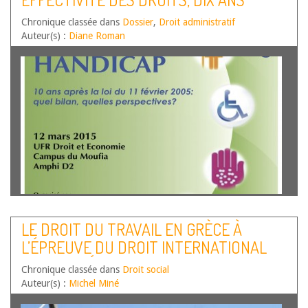
de la jurisprudence Gisti et…
Lire la suite
D’APPLICATION DE LA LOI HANDICAP
Chronique classée dans
Dossier
,
Droit administratif
Auteur(s) :
Diane Roman
La loi du 11 février 2005 portait la promesse d’une
transformation majeure de la société, par la
LE DROIT DU TRAVAIL EN GRÈCE À
reconnaissance d’une définition moderne et complète du
L’ÉPREUVE DU DROIT INTERNATIONAL
handicap, la proclamation de différents droits
fondamentaux visant à garantir l’autonomie et la
ET EUROPÉEN
Chronique classée dans
citoyenneté des…
Lire la suite
Droit social
Auteur(s) :
Michel Miné