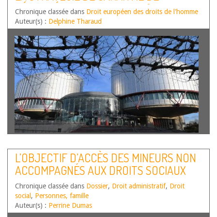
quant aux rapports qu’elle entretient avec la
L’ÉGALITÉ ENTRE LES SEXES (CEDH, 20
Chronique classée dans
fondamentalité….
Lire la suite
Droit européen des droits de l'homme
OCTOBRE 2020, B. C. SUISSE)
Auteur(s) :
Delphine Tharaud
Par Delphine Tharaud, Maîtresse de conférences HDR en
droit privé, Université de Limoges – OMIJ Le 20 octobre
L’OBJECTIF D’ACCÈS DES MINEURS NON
2020, la Cour européenne des droits de l’homme a rendu
ACCOMPAGNÉS AUX DROITS SOCIAUX
un arrêt[1] dans lequel elle pourfend une nouvelle fois les
stéréotypes de…
Lire la suite
GARANTIS DANS LE CADRE DE LA
Chronique classée dans
Dossier
,
Droit administratif
,
Droit
PROTECTION DE L’ENFANCE
social
,
Personnes, famille
Auteur(s) :
Perrine Dumas