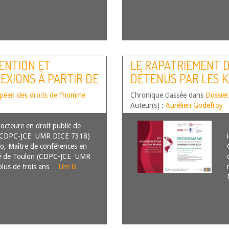
ENTION ET
LE RAPATRIEMENT 
LEXIONS À PARTIR DE
DÉTENUS PAR LES 
A. C/ FRANCE, DU 6
opéen des droits de l'homme
Chronique classée dans
Dossier
Auteur(s) :
Aurélien Godefroy
octeure en droit public de
on (CDPC-JCE UMR DICE 7318)
o, Maître de conférences en
sité de Toulon (CDPC-JCE UMR
lus de trois ans…
Lire la