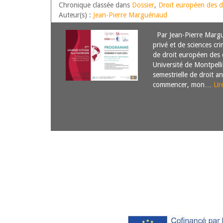
PROPRIÉTAIRES D’UNE ASSOCIAT
Chronique classée dans
Dossier
,
Droit européen des d
CHASSE AGRÉÉE
Auteur(s) :
Jean-Pierre Marguénaud
Par Jean-Pierre Margu
privé et de sciences cri
de droit européen des 
Université de Montpelli
semestrielle de droit an
commencer, mon…
Lir