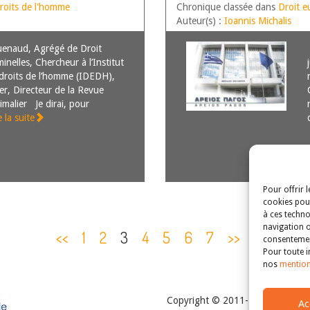
ION COMMUNALE DE
GÉORGIOU C/ GRÈCE,
roits de l'homme
Chronique classée dans
Droit e
Auteur(s) :
Ioannis Michalis
enaud, Agrégé de Droit
minelles, Chercheur à l’Institut
droits de l’homme (IDEDH),
er, Directeur de la Revue
imalier Je dirai, pour
e la suite
Pour offrir 
cookies pour
à ces techno
navigation o
<<
1
2
3
4
5
6
7
>>
Fin
consentement
Pour toute i
nos
mention
Copyright © 2011-2026
Revue de
Ac