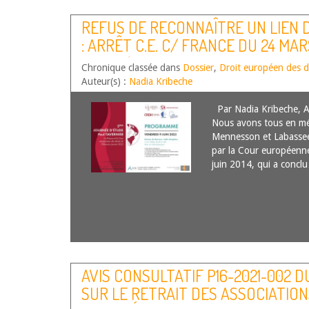
REFUS DE RECONNAÎTRE UN LIEN DE
: ARRÊT C.E. C/ FRANCE DU 24 MAR
29693/19
Chronique classée dans
Dossier
,
Droit européen des d
Auteur(s) :
Nadia Kribeche
Par Nadia Kribeche, A
Nous avons tous en mém
Mennesson et Labasse
par la Cour européenne
juin 2014, qui a conc
AVIS CONSULTATIF P16-2021-002 DU
SUR LE RETRAIT DES ASSOCIATION