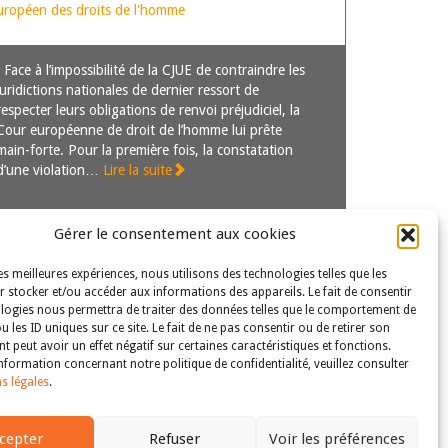
 N° 57378/18
uropéen des droits de l'homme
Face à l’impossibilité de la CJUE de contraindre les
juridictions nationales de dernier ressort de
respecter leurs obligations de renvoi préjudiciel, la
Cour européenne de droit de l’homme lui prête
main-forte. Pour la première fois, la constatation
d’une violation…
Lire la suite
Gérer le consentement aux cookies
les meilleures expériences, nous utilisons des technologies telles que les
 stocker et/ou accéder aux informations des appareils. Le fait de consentir
logies nous permettra de traiter des données telles que le comportement de
u les ID uniques sur ce site. Le fait de ne pas consentir ou de retirer son
 peut avoir un effet négatif sur certaines caractéristiques et fonctions.
nformation concernant notre politique de confidentialité, veuillez consulter
s légales
.
s droits et libertés fondamentaux
| Tous droits réservés
cepter
Refuser
Voir les préférences