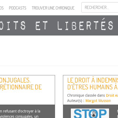
OS
PODCASTS
TROUVER UNE CHRONIQUE
CONJUGALES.
LE DROIT À INDEMNI
CRÉTIONNAIRE DE
D’ÊTRES HUMAINS À
. À PROPOS DU
AU TITRE DES REVE
Chronique classée dans
Droit e
GNE, 8 NOV. 2022,
SEXUELLE
Auteur(s) :
Margot Musson
 refusant d’octroyer à la
violences conjugales, un