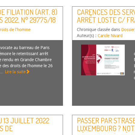
 FILIATION (ART. 8)
CARENCES DES SERVIC
S 2022, N° 29775/18
ARRÊT LOSTE C/ FR
59227/12
roits de l'homme
Chronique classée dans
Dossier
Auteur(s) :
Carole Nivard
vocate au barreau de Paris
oire le retentissant arrêt
e rendu en Grande Chambre
 des droits de l’homme le 26
lu…
Lire la suite
 13 JUILLET 2022
PASSER PAR STRAS
S DE
LUXEMBOURG ? NOTE