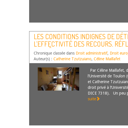
LES CONDITIONS INDIGNES DE DÉT
L’EFFECTIVITÉ DES RECOURS. RÉF
L’ARRÊT DE LA COUR EDH, B.M. ET 
Chronique classée dans
Droit administratif
,
Droit eur
JUILLET 2023
Auteur(s) :
Catherine Tzutzuiano
,
Céline Maillafet
Par Céline Maillafet, d
l’Université de Toul
et Catherine Tzutzuian
droit privé à l’Univer
DICE 7318). Un peu p
suite