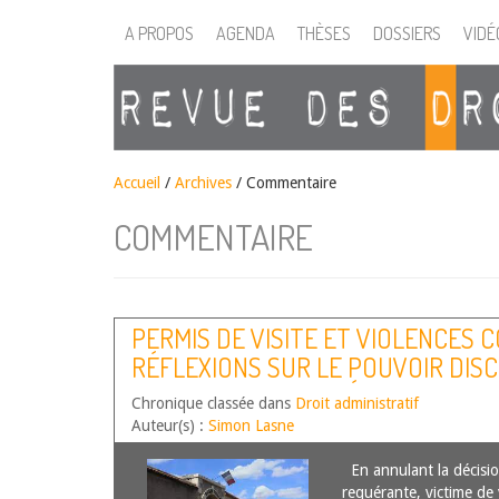
A PROPOS
AGENDA
THÈSES
DOSSIERS
VIDÉ
Accueil
/
Archives
/ Commentaire
COMMENTAIRE
PERMIS DE VISITE ET VIOLENCES 
RÉFLEXIONS SUR LE POUVOIR DIS
L’ADMINISTRATION PÉNITENTIAIRE
Chronique classée dans
Droit administratif
JUGEMENT TA CHÂLONS-EN-CHAMPA
Auteur(s) :
Simon Lasne
N°2102872
En annulant la décision
requérante, victime de 