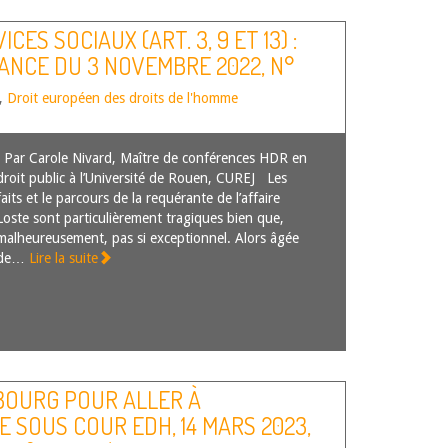
ES SOCIAUX (ART. 3, 9 ET 13) :
ANCE DU 3 NOVEMBRE 2022, N°
,
Droit européen des droits de l'homme
Par Carole Nivard, Maître de conférences HDR en
droit public à l’Université de Rouen, CUREJ Les
faits et le parcours de la requérante de l’affaire
Loste sont particulièrement tragiques bien que,
malheureusement, pas si exceptionnel. Alors âgée
de…
Lire la suite
BOURG POUR ALLER À
 SOUS COUR EDH, 14 MARS 2023,