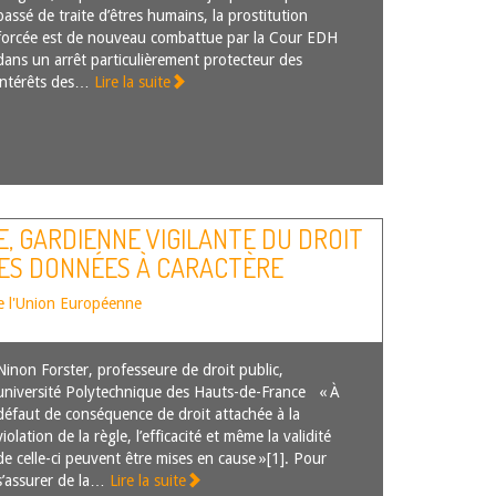
passé de traite d’êtres humains, la prostitution
forcée est de nouveau combattue par la Cour EDH
dans un arrêt particulièrement protecteur des
intérêts des…
Lire la suite
E, GARDIENNE VIGILANTE DU DROIT
DES DONNÉES À CARACTÈRE
POS DE LA NOTION DE DOMMAGE
e l'Union Européenne
LES CONDITIONS DE SON
ARRÊT CJUE, 4 MAI 2023, UI C/
Ninon Forster, professeure de droit public,
POST AG
université Polytechnique des Hauts-de-France « À
défaut de conséquence de droit attachée à la
violation de la règle, l’efficacité et même la validité
de celle-ci peuvent être mises en cause »[1]. Pour
s’assurer de la…
Lire la suite