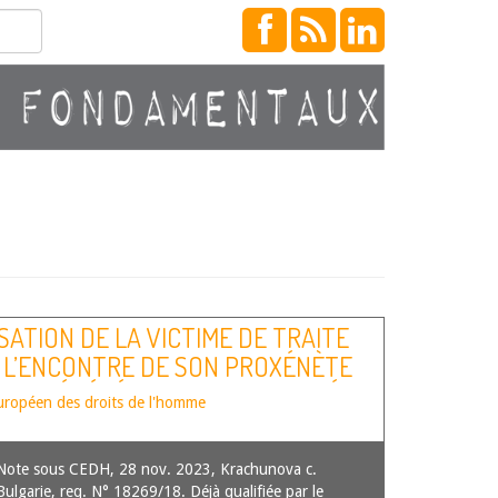
SATION DE LA VICTIME DE TRAITE
 L’ENCONTRE DE SON PROXÉNÈTE
NUS GÉNÉRÉS PAR SON ACTIVITÉ
uropéen des droits de l'homme
Note sous CEDH, 28 nov. 2023, Krachunova c.
Bulgarie, req. N° 18269/18. Déjà qualifiée par le