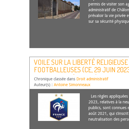
permis de visiter son ag
administratif de Châl
prévaloir la vie privée 
sur sa sécurité physi
VOILE SUR LA LIBERTÉ RELIGIEUSE
FOOTBALLEUSES (CE, 29 JUIN 2023
CITOYENNE, N°458088)
Chronique classée dans
Droit administratif
Auteur(s) :
Antoine Simonneaux
Les règles appliquées 
2023, relatives à la neu
publics, sont connues e
août 2021, qui s’inscri
neutralisation des pe