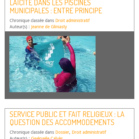
LAÏCITÉ DANS LES PISCINES
MUNICIPALES : ENTRE PRINCIPE
JURIDIQUE ET ARGUMENT POLITIQUE
Chronique classée dans
Droit administratif
(CE ORD., 21 JUIN 2022, COMMUNE DE
Auteur(s) :
Jeanne de Gliniasty
GRENOBLE)
SERVICE PUBLIC ET FAIT RELIGIEUX : LA
QUESTION DES ACCOMMODEMENTS
RAISONNABLES
Chronique classée dans
Dossier
,
Droit administratif
Auteur(s) :
Gwénaële Calvès