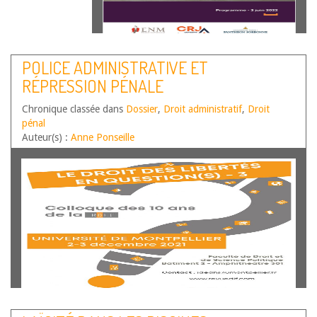
POLICE ADMINISTRATIVE ET
RÉPRESSION PÉNALE
Chronique classée dans
Dossier
,
Droit administratif
,
Droit
pénal
Auteur(s) :
Anne Ponseille