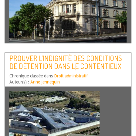
PROUVER L’INDIGNITÉ DES CONDITIONS
DE DÉTENTION DANS LE CONTENTIEUX
DE LA RESPONSABILITÉ : UNE GAGEURE ?
Chronique classée dans
Droit administratif
Auteur(s) :
Anne Jennequin