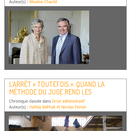
D’UN MEMBRE DU CONSEIL
Auteur(s) :
Maxime Charité
CONSTITUTIONNEL
L’ARRÊT « TOUTEFOIS ». QUAND LA
MÉTHODE DU JUGE REND LES
CONDITIONS DE DÉTENTION INDIGNES
Chronique classée dans
Droit administratif
IMPOSSIBLES À ÉTABLIR.
Auteur(s) :
Hafida Belrhali et Nicolas Ferran