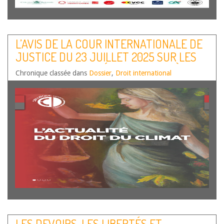
L’AVIS DE LA COUR INTERNATIONALE DE
JUSTICE DU 23 JUILLET 2025 SUR LES
OBLIGATIONS DES ÉTATS EN MATIÈRE DE
Chronique classée dans
Dossier
,
Droit international
CHANGEMENT CLIMATIQUE. ASPECTS
CHOISIS
LES DEVOIRS, LES LIBERTÉS ET