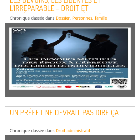
L’IRRÉPARABLE – DROIT ET
LITTÉRATURE AU XIXE SIÈCLE (H.
Chronique classée dans
Dossier
,
Personnes, famille
MELVILLE, T. FONTANE)
UN PRÉFET NE DEVRAIT PAS DIRE ÇA
Chronique classée dans
Droit administratif