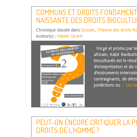
COMMUNS ET DROITS FONDAMENTA
NAISSANTE DES DROITS BIOCULTU
Chronique classée dans
Dossier
,
Théorie des droits 
Auteur(s) :
Fabien Girard
Forgé et promu par le j
africain, Kabir Bavikatt
bioculturels est le résul
d’interprétation et de 
d’instruments internat
contraignants, de déci
juridictions ou…
Lire l
PEUT-ON ENCORE CRITIQUER LA P
DROITS DE L’HOMME ?