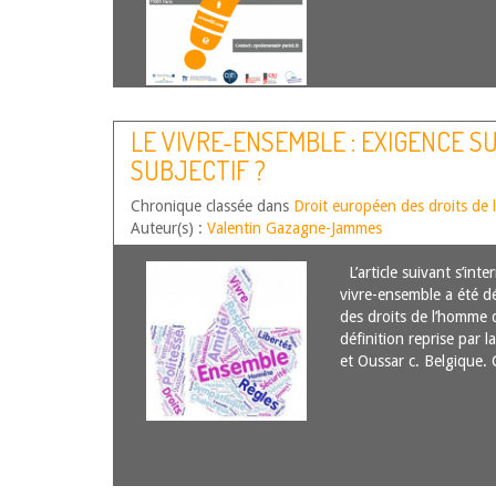
LE VIVRE-ENSEMBLE : EXIGENCE S
SUBJECTIF ?
Chronique classée dans
Droit européen des droits de
Auteur(s) :
Valentin Gazagne-Jammes
L’article suivant s’inte
vivre-ensemble a été d
des droits de l’homme d
définition reprise par l
et Oussar c. Belgique