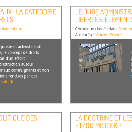
UX : LA CATÉGORIE
LE JUGE ADMINISTR
RELS
LIBERTÉS. ÉLÉMEN
fondamentaux
Chronique classée dans
Droit a
Auteur(s) :
Vincent Sizaire
uriste et activiste sud-
e, le concept de droits
tat d’un effort
construction autour
ionaux contraignants et non
sions rendues par des
a suite
OLITIQUE DES
LA DOCTRINE ET LE
ET/OU MILITER ?