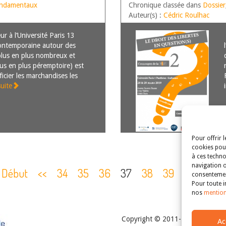
fondamentaux
Chronique classée dans
Dossier
Auteur(s) :
Cédric Roulhac
ur à l’Université Paris 13
 contemporaine autour des
plus en plus nombreux et
us en plus péremptoire) est
ficier les marchandises les
suite
Pour offrir 
cookies pour
à ces techno
navigation o
Début
<<
34
35
36
37
38
39
40
>>
consentement
Pour toute i
nos
mention
Copyright © 2011-2026
Revue de
Ac