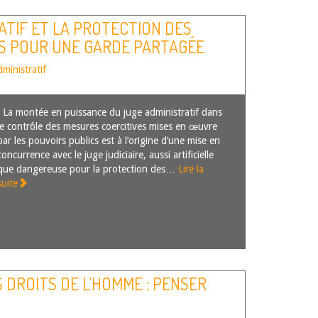
ATIF ET LA PROTECTION DES
TS POUR UNE GARDE PARTAGÉE
dministratif
La montée en puissance du juge administratif dans
le contrôle des mesures coercitives mises en œuvre
par les pouvoirs publics est à l’origine d’une mise en
concurrence avec le juge judiciaire, aussi artificielle
que dangereuse pour la protection des…
Lire la
suite
S DROITS DE L’HOMME : PENSER