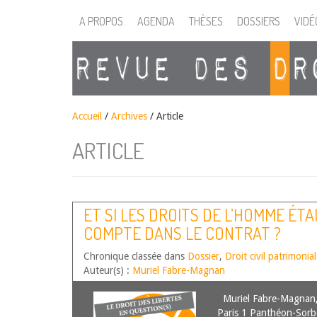
A PROPOS
AGENDA
THÈSES
DOSSIERS
VIDÉ
Accueil
/
Archives
/ Article
ARTICLE
ET SI LES DROITS DE L’HOMME ÉTA
COMPTE DANS LE CONTRAT ?
Chronique classée dans
Dossier
,
Droit civil patrimonial
Auteur(s) :
Muriel Fabre-Magnan
Muriel Fabre-Magnan, P
Paris 1 Panthéon-Sor