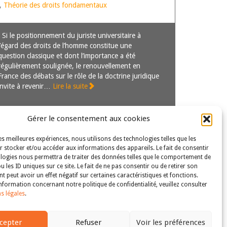
,
Théorie des droits fondamentaux
Si le positionnement du juriste universitaire à
l’égard des droits de l’homme constitue une
question classique et dont l’importance a été
régulièrement soulignée, le renouvellement en
France des débats sur le rôle de la doctrine juridique
invite à revenir…
Lire la suite
Gérer le consentement aux cookies
les meilleures expériences, nous utilisons des technologies telles que les
 stocker et/ou accéder aux informations des appareils. Le fait de consentir
logies nous permettra de traiter des données telles que le comportement de
u les ID uniques sur ce site. Le fait de ne pas consentir ou de retirer son
Fin
 peut avoir un effet négatif sur certaines caractéristiques et fonctions.
nformation concernant notre politique de confidentialité, veuillez consulter
s légales
.
s droits et libertés fondamentaux
| Tous droits réservés
cepter
Refuser
Voir les préférences