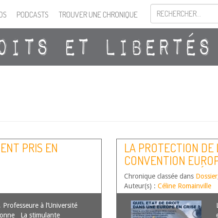
OS
PODCASTS
TROUVER UNE CHRONIQUE
IENT PRIS EN
LA PROTECTION DE L
CONVENTION EUROP
LA COUR EUROPÉENN
Chronique classée dans
Dossier
Auteur(s) :
Céline Romainville
rofesseure à l’Université
bonne La stimulante