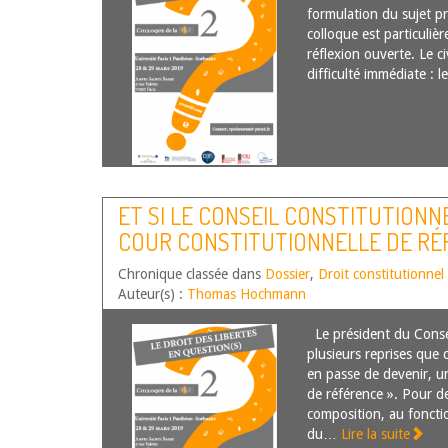
formulation du sujet p
colloque est particuliè
réflexion ouverte. Le ci
difficulté immédiate : 
ET SI LE CONSEIL CONSTITUTIONNE
COUR CONSTITUTIONNELLE DE RÉF
Chronique classée dans
Dossier
,
Droit constitutionnel
Auteur(s) :
Thomas Hochmann
Le président du Consei
plusieurs reprises que c
en passe de devenir, u
de référence ». Pour de
composition, au foncti
du…
Lire la suite