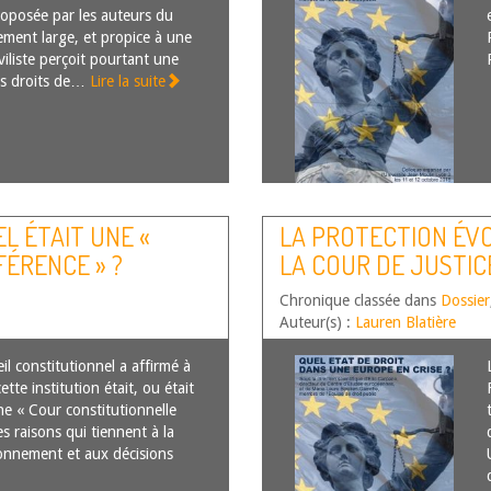
roposée par les auteurs du
rement large, et propice à une
viliste perçoit pourtant une
les droits de…
Lire la suite
L ÉTAIT UNE «
LA PROTECTION ÉVO
ÉRENCE » ?
LA COUR DE JUSTIC
Chronique classée dans
Dossier
Auteur(s) :
Lauren Blatière
l constitutionnel a affirmé à
ette institution était, ou était
ne « Cour constitutionnelle
s raisons qui tiennent à la
onnement et aux décisions