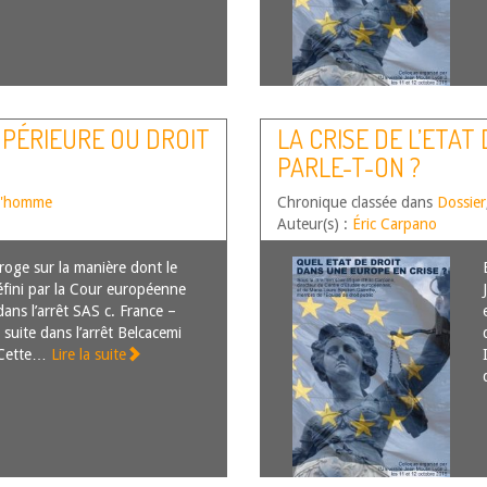
UPÉRIEURE OU DROIT
LA CRISE DE L’ETAT
PARLE-T-ON ?
 l'homme
Chronique classée dans
Dossier
Auteur(s) :
Éric Carpano
rroge sur la manière dont le
éfini par la Cour européenne
ans l’arrêt SAS c. France –
a suite dans l’arrêt Belcacemi
. Cette…
Lire la suite