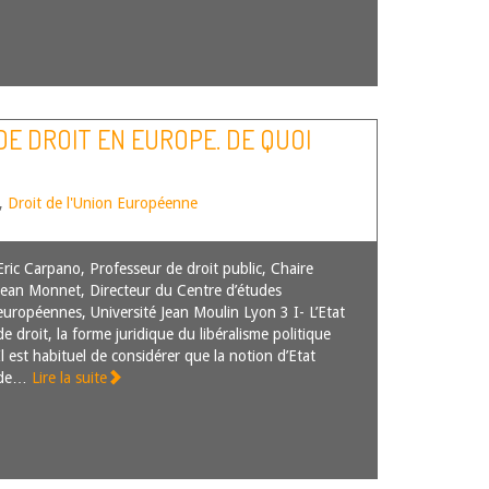
 DE DROIT EN EUROPE. DE QUOI
,
Droit de l'Union Européenne
Eric Carpano, Professeur de droit public, Chaire
Jean Monnet, Directeur du Centre d’études
européennes, Université Jean Moulin Lyon 3 I- L’Etat
de droit, la forme juridique du libéralisme politique
Il est habituel de considérer que la notion d’Etat
de…
Lire la suite