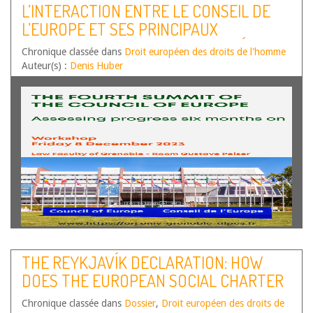
L’INTERACTION ENTRE LE CONSEIL DE
L’EUROPE ET SES PRINCIPAUX
PARTENAIRES AU NIVEAU EUROPÉEN
Chronique classée dans
Droit européen des droits de l'homme
(UNION EUROPÉENNE, COMMUNAUTÉ
Auteur(s) :
Denis Huber
POLITIQUE EUROPÉENNE) ET
INTERNATIONAL (OSCE, NATIONS-UNIES)
THE REYKJAVÍK DECLARATION: HOW
DOES THE EUROPEAN SOCIAL CHARTER
FIT INTO THE COMMUNITY OF SHARED
Chronique classée dans
Dossier
,
Droit européen des droits de