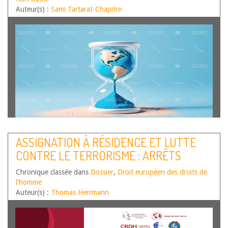
ÉQUITABLES »
Auteur(s) :
Sami Tartarat-Chapitre
ASSIGNATION À RÉSIDENCE ET LUTTE
CONTRE LE TERRORISME : ARRÊTS
PAGERIE C/ FRANCE DU 19 JANV. 2023,
Chronique classée dans
Dossier
,
Droit européen des droits de
N°24203/16 ET FANOUNI C/ FRANCE DU
l'homme
15 JUIN 2023, N°31185/18
Auteur(s) :
Thomas Herrmann