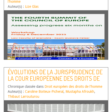
VALUES ?
l'homme
Auteur(s) :
Lize Glas
ÉVOLUTIONS DE LA JURISPRUDENCE DE
LA COUR EUROPÉENNE DES DROITS DE
L’HOMME – SECOND SEMESTRE 2023
Chronique classée dans
Droit européen des droits de l'homme
Auteur(s) :
Caroline Boiteux-Picheral
,
Mustapha Afroukh
,
Thibaut Larrouturou