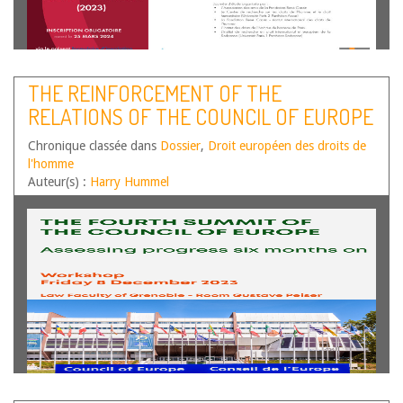
THE REINFORCEMENT OF THE
RELATIONS OF THE COUNCIL OF EUROPE
WITH CIVIL SOCIETY AFTER THE
Chronique classée dans
Dossier
,
Droit européen des droits de
REYKJAVIK SUMMIT
l'homme
Auteur(s) :
Harry Hummel