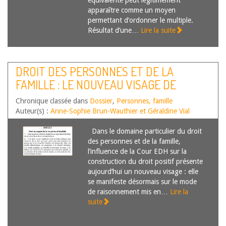
équivalente peut légitimement
apparaître comme un moyen
permettant d’ordonner le multiple.
Résultat d’une…
Lire la suite
DROIT DES PERSONNES ET DE LA
FAMILLE : LE NOUVEAU VISAGE DE
L’INFLUENCE DE LA COUR EDH
Chronique classée dans
Dossier
,
Personnes, famille
Auteur(s) :
Anne-Sophie Brun-Wauthier et Géraldine Vial
Dans le domaine particulier du droit
des personnes et de la famille,
l’influence de la Cour EDH sur la
construction du droit positif présente
aujourd’hui un nouveau visage : elle
se manifeste désormais sur le mode
de raisonnement mis en…
Lire la
suite