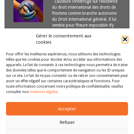
L’auteure s’interroge sur l’existence
du droit international des droits de
l’homme comme branche autonome
du Droit international général. Il lui
semble pour l’heure impossible d’y
déceler une cohérence interne
Gérer le consentement aux
compte tenu de son morcellement
cookies
entre plusieurs systèmes et
régimes…
Lire la suite
Pour offrir les meilleures expériences, nous utilisons des technologies
telles que les cookies pour stocker et/ou accéder aux informations des
appareils. Le fait de consentir à ces technologies nous permettra de traiter
des données telles que le comportement de navigation ou les ID uniques
sur ce site. Le fait de ne pas consentir ou de retirer son consentement peut
Début
<<
41
42
43
44
45
46
47
avoir un effet négatif sur certaines caractéristiques et fonctions. Pour
toute information concernant notre politique de confidentialité, veuillez
>>
Fin
consulter nos
mentions légales
.
Accepter
Refuser