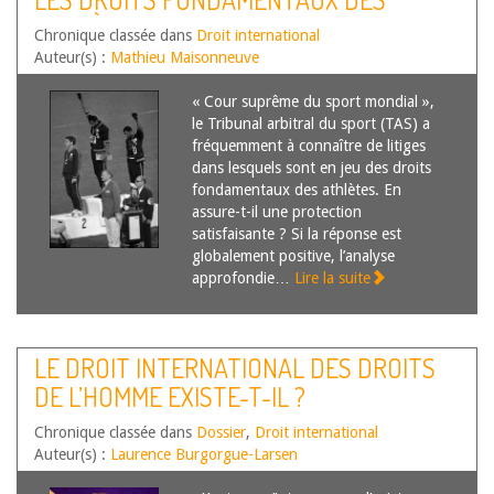
ATHLÈTES
Chronique classée dans
Droit international
Auteur(s) :
Mathieu Maisonneuve
« Cour suprême du sport mondial »,
le Tribunal arbitral du sport (TAS) a
fréquemment à connaître de litiges
dans lesquels sont en jeu des droits
fondamentaux des athlètes. En
assure-t-il une protection
satisfaisante ? Si la réponse est
globalement positive, l’analyse
approfondie…
Lire la suite
LE DROIT INTERNATIONAL DES DROITS
DE L’HOMME EXISTE-T-IL ?
Chronique classée dans
Dossier
,
Droit international
Auteur(s) :
Laurence Burgorgue-Larsen