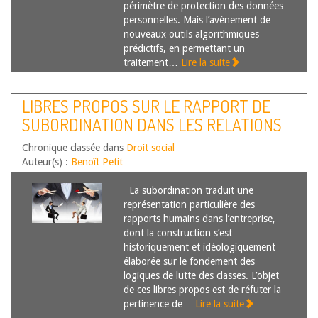
périmètre de protection des données
personnelles. Mais l’avènement de
nouveaux outils algorithmiques
prédictifs, en permettant un
traitement…
Lire la suite
LIBRES PROPOS SUR LE RAPPORT DE
SUBORDINATION DANS LES RELATIONS
DE TRAVAIL : SORTIR DU MORALISME DE
Chronique classée dans
Droit social
LA LUTTE DES CLASSES POUR OSER,
Auteur(s) :
Benoît Petit
DEMAIN, LA CO-GESTION !
La subordination traduit une
représentation particulière des
rapports humains dans l’entreprise,
dont la construction s’est
historiquement et idéologiquement
élaborée sur le fondement des
logiques de lutte des classes. L’objet
de ces libres propos est de réfuter la
pertinence de…
Lire la suite