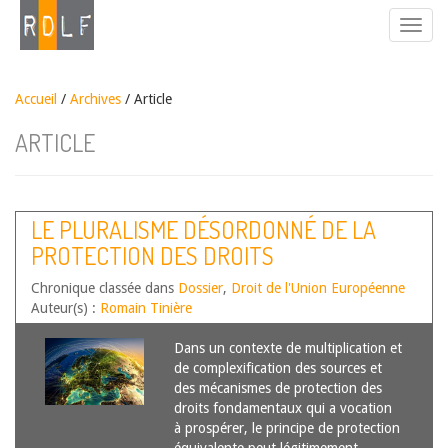
Accueil
/
Archives
/ Article
ARTICLE
LE PLURALISME DÉSORDONNÉ DE LA
PROTECTION DES DROITS
FONDAMENTAUX EN EUROPE: LE SALUT
Chronique classée dans
Dossier
,
Droit de l'Union Européenne
RÉSIDE-T-IL DANS L’ÉQUIVALENCE ?
Auteur(s) :
Romain Tinière
Dans un contexte de multiplication et
de complexification des sources et
des mécanismes de protection des
droits fondamentaux qui a vocation
à prospérer, le principe de protection