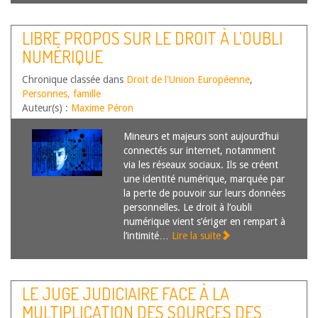
LIBRE PROPOS SUR LE DROIT À L’OUBLI
NUMÉRIQUE
Chronique classée dans
Droit de l'Union Européenne
,
Personnes, famille
Auteur(s) :
Maxime Péron
Mineurs et majeurs sont aujourd’hui
connectés sur internet, notamment
via les réseaux sociaux. Ils se créent
une identité numérique, marquée par
la perte de pouvoir sur leurs données
personnelles. Le droit à l’oubli
numérique vient s’ériger en rempart à
l’intimité…
Lire la suite
LE JUGE JUDICIAIRE FACE À LA
MULTIPLICATION DES SOURCES DES