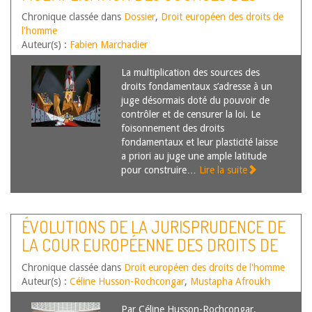
DROITS FONDAMENTAUX
Chronique classée dans
Dossier
,
Droit européen des droits de
l'homme
Auteur(s) :
Fabien Marchadier
La multiplication des sources des
droits fondamentaux s’adresse à un
juge désormais doté du pouvoir de
contrôler et de censurer la loi. Le
foisonnement des droits
fondamentaux et leur plasticité laisse
a priori au juge une ample latitude
pour construire…
Lire la suite
ÉVOLUTIONS DE LA JURISPRUDENCE DE
LA COUR EUROPÉENNE DES DROITS DE
L’HOMME – SECOND SEMESTRE 2016
Chronique classée dans
Droit européen des droits de l'homme
Auteur(s) :
Céline Husson-Rochcongar
,
Mustapha Afroukh
Par Céline Husson-Rochcongar,