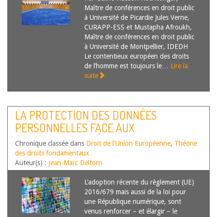
Maître de conférences en droit public
à Université de Picardie Jules Verne,
CURAPP-ESS et Mustapha Afroukh,
Maître de conférences en droit public
à Université de Montpellier, IDEDH
Le contentieux européen des droits
de l’homme est toujours le…
Lire la
suite
LA PROTECTION DES DONNÉES
PERSONNELLES FACE AUX
ALGORITHMES PRÉDICTIFS
Chronique classée dans
Droit de l'Union Européenne
,
Théorie
des droits fondamentaux
Auteur(s) :
Jean-Marc Deltorn
L’adoption récente du règlement (UE)
2016/679 mais aussi de la loi pour
une République numérique, sont
venus renforcer – et élargir – le