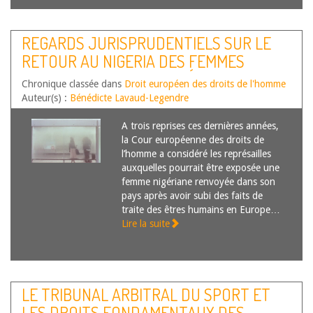
REGARDS JURISPRUDENTIELS SUR LE
RETOUR AU NIGERIA DES FEMMES
SEXUELLEMENT EXPLOITÉES EN EUROPE
Chronique classée dans
Droit européen des droits de l'homme
Auteur(s) :
Bénédicte Lavaud-Legendre
A trois reprises ces dernières années,
la Cour européenne des droits de
l’homme a considéré les représailles
auxquelles pourrait être exposée une
femme nigériane renvoyée dans son
pays après avoir subi des faits de
traite des êtres humains en Europe…
Lire la suite
LE TRIBUNAL ARBITRAL DU SPORT ET
LES DROITS FONDAMENTAUX DES